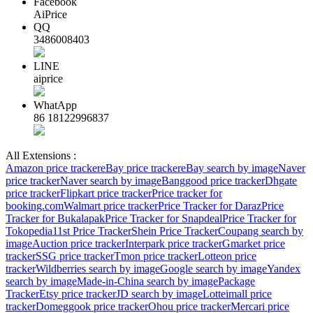
Facebook
AiPrice
QQ
3486008403
LINE
aiprice
WhatApp
86 18122996837
All Extensions :
Amazon price tracker
eBay price tracker
eBay search by image
Naver
price tracker
Naver search by image
Banggood price tracker
Dhgate
price tracker
Flipkart price tracker
Price tracker for
booking.com
Walmart price tracker
Price Tracker for Daraz
Price
Tracker for Bukalapak
Price Tracker for Snapdeal
Price Tracker for
Tokopedia
11st Price Tracker
Shein Price Tracker
Coupang search by
image
Auction price tracker
Interpark price tracker
Gmarket price
tracker
SSG price tracker
Tmon price tracker
Lotteon price
tracker
Wildberries search by image
Google search by image
Yandex
search by image
Made-in-China search by image
Package
Tracker
Etsy price tracker
JD search by image
Lotteimall price
tracker
Domeggook price tracker
Ohou price tracker
Mercari price