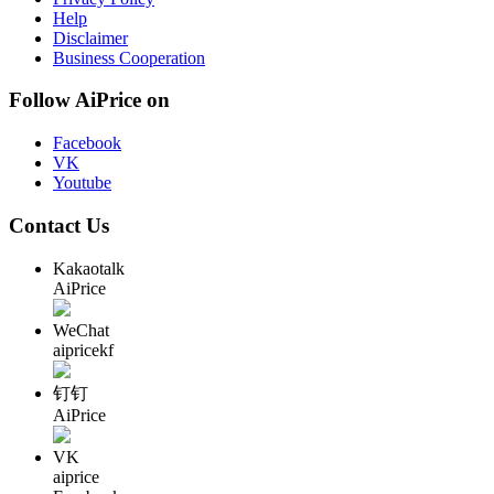
Help
Disclaimer
Business Cooperation
Follow AiPrice on
Facebook
VK
Youtube
Contact Us
Kakaotalk
AiPrice
WeChat
aipricekf
钉钉
AiPrice
VK
aiprice