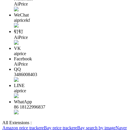
AiPrice
WeChat
aipricekf
钉钉
AiPrice
VK
aiprice
Facebook
AiPrice
QQ
3486008403
LINE
aiprice
WhatApp
86 18122996837
All Extensions :
Amazon price tracker
eBay price tracker
eBay search by image
Naver