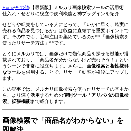
Home
/
その他
/
【最新版】メルカリ画像検索ツールの活用術｜
仕入れ・せどりに役立つ便利機能と神プラグインを紹介
せどりや転売をしている人にとって、「いかに早く、確実に
売れる商品を見つけるか」は収益に直結する重要ポイントで
す。その中でも、近年注目を集めているのが**「画像検索を
使ったリサーチ方法」**です。
とくにメルカリでは、画像だけで類似商品を探せる機能が搭
載されており、「商品名が分からないけど売れそう！」とい
うシーンで非常に役立ちます。さらに、
画像検索と相性抜群
なツール
を併用することで、リサーチ効率が格段にアップし
ます。
この記事では、メルカリ画像検索を使ったリサーチの基本か
ら、より深く活用するための
便利ツール「アリババの画像検
索」拡張機能
まで紹介します。
画像検索で「商品名がわからない」を
即解決