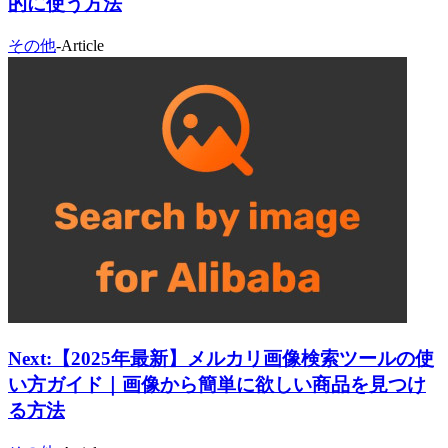
的に使う方法
その他
-
Article
Next:
【2025年最新】メルカリ画像検索ツールの使
い方ガイド｜画像から簡単に欲しい商品を見つけ
る方法