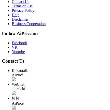
Contact Us
Terms of Use
Privacy Policy
Help
Disclaimer
Business Cooperation
Follow AiPrice on
Facebook
VK
Youtube
Contact Us
Kakaotalk
AiPrice
WeChat
aipricekf
钉钉
AiPrice