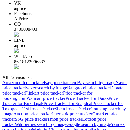
VK
aiprice
Facebook
AiPrice
QQ
3486008403
LINE
aiprice
WhatApp
86 18122996837
All Extensions :
Amazon price tracker
eBay price tracker
eBay search by image
Naver
price tracker
Naver search by image
Banggood price tracker
Dhgate
price tracker
Flipkart price tracker
Price tracker for
booking.com
Walmart price tracker
Price Tracker for Daraz
Price
Tracker for Bukalapak
Price Tracker for Snapdeal
Price Tracker for
Tokopedia
11st Price Tracker
Shein Price Tracker
Coupang search by
image
Auction price tracker
Interpark price tracker
Gmarket price
tracker
SSG price tracker
Tmon price tracker
Lotteon price
tracker
Wildberries search by image
Google search by image
Yandex
search by image
Made-in-China search by image
Package