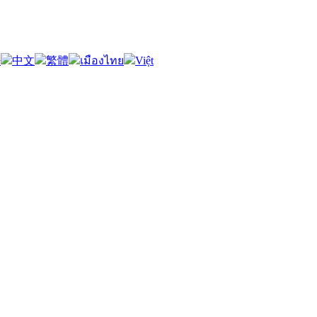
語
中文
繁體
เมืองไทย
Việt