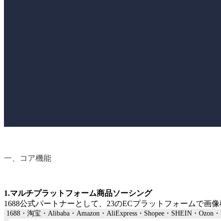
一、コア機能
1.マルチプラットフォーム商品ソーシング
1688公式パートナーとして、23のECプラットフォームで
1688・淘宝・Alibaba・Amazon・AliExpress・Shopee・SHEIN・Ozon・Nav