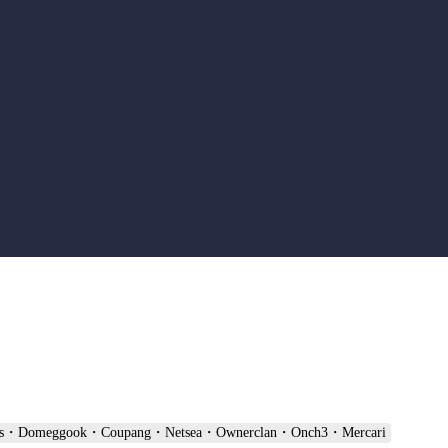
・Domeggook・Coupang・Netsea・Ownerclan・Onch3・Mercari