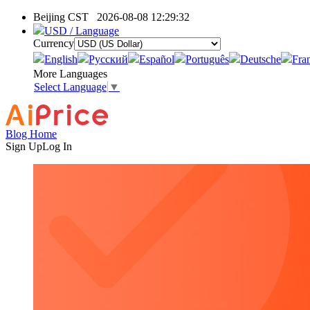
Beijing CST
2026-08-08 12:29:32
USD / Language
Currency
English
Pусский
Español
Português
Deutsche
Fra
More Languages
Select Language
▼
Blog Home
Sign Up
Log In