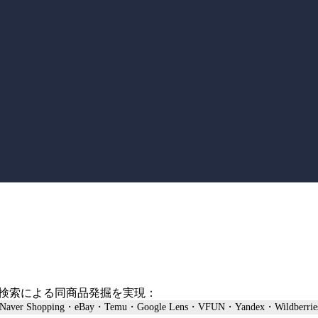
画像検索による同商品発掘を実現：
er Shopping・eBay・Temu・Google Lens・VFUN・Yandex・Wildberries