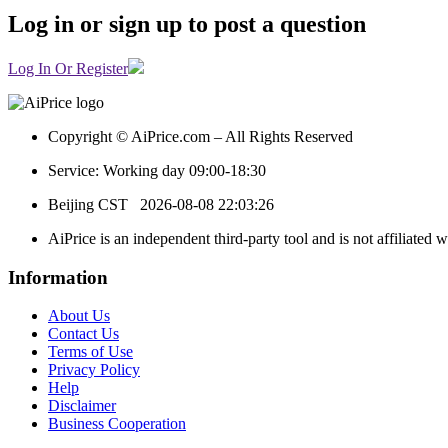
Log in or sign up to post a question
Log In Or Register
Copyright © AiPrice.com – All Rights Reserved
Service: Working day 09:00-18:30
Beijing CST
2026-08-08 22:03:26
AiPrice is an independent third-party tool and is not affiliated 
Information
About Us
Contact Us
Terms of Use
Privacy Policy
Help
Disclaimer
Business Cooperation