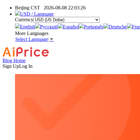
Beijing CST
2026-08-08 22:03:26
USD / Language
Currency
English
Pусский
Español
Português
Deutsche
Fra
More Languages
Select Language
▼
Blog Home
Sign Up
Log In