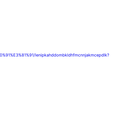
0%91%E3%81%91/lenipkahddombkldhfmcnnjakmcepdlk?