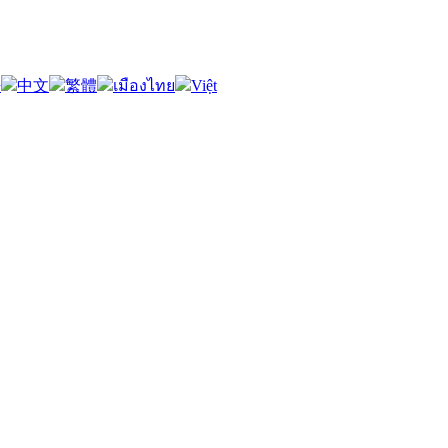
語
中文
繁體
เมืองไทย
Việt