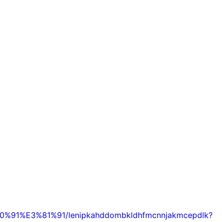
0%91%E3%81%91/lenipkahddombkldhfmcnnjakmcepdlk?