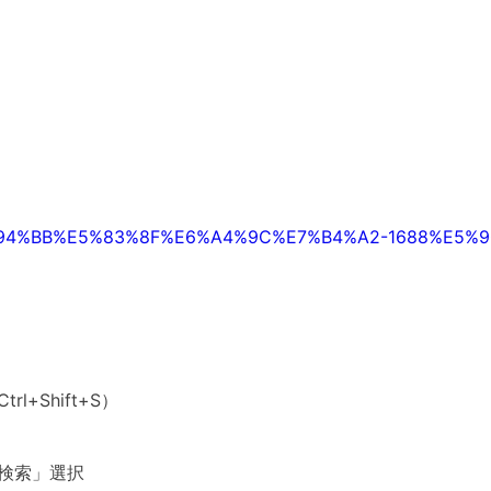
ce-%E7%94%BB%E5%83%8F%E6%A4%9C%E7%B4%A2-1688%E5%9
l+Shift+S）
で検索」選択