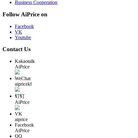
Business Cooperation
Follow AiPrice on
Facebook
VK
Youtube
Contact Us
Kakaotalk
AiPrice
WeChat
aipricekf
钉钉
AiPrice
VK
aiprice
Facebook
AiPrice
QQ