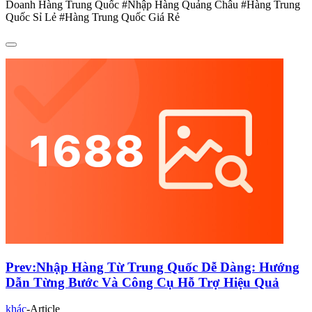
Doanh Hàng Trung Quốc #Nhập Hàng Quảng Châu #Hàng Trung
Quốc Sỉ Lẻ #Hàng Trung Quốc Giá Rẻ
Prev:
Nhập Hàng Từ Trung Quốc Dễ Dàng: Hướng
Dẫn Từng Bước Và Công Cụ Hỗ Trợ Hiệu Quả
khác
-
Article