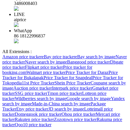
3486008403
LINE
aiprice
WhatApp
86 18122996837
All Extensions :
Amazon price tracker
eBay price tracker
eBay search by image
Naver
price tracker
Naver search by image
Banggood price tracker
Dhgate
price tracker
Flipkart price tracker
Price tracker for
booking.com
Walmart price tracker
Price Tracker for Daraz
Price
Tracker for Bukalapak
Price Tracker for Snapdeal
Price Tracker for
Tokopedia
11st Price Tracker
Shein Price Tracker
Coupang search by
image
Auction price tracker
Interpark price tracker
Gmarket price
tracker
SSG price tracker
Tmon price tracker
Lotteon price
tracker
Wildberries search by image
Google search by image
Yandex
search by image
Made-in-China search by image
Package
Tracker
Etsy price tracker
JD search by image
Lotteimall price
tracker
Domeggook price tracker
Ohou price tracker
Mercari price
tracker
Rakuten price tracker
Zozotown price tracker
Rakuma price
tracker
Qoo10 price tracker