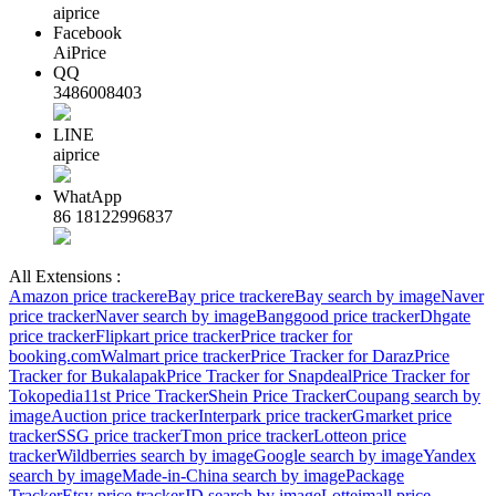
aiprice
Facebook
AiPrice
QQ
3486008403
LINE
aiprice
WhatApp
86 18122996837
All Extensions :
Amazon price tracker
eBay price tracker
eBay search by image
Naver
price tracker
Naver search by image
Banggood price tracker
Dhgate
price tracker
Flipkart price tracker
Price tracker for
booking.com
Walmart price tracker
Price Tracker for Daraz
Price
Tracker for Bukalapak
Price Tracker for Snapdeal
Price Tracker for
Tokopedia
11st Price Tracker
Shein Price Tracker
Coupang search by
image
Auction price tracker
Interpark price tracker
Gmarket price
tracker
SSG price tracker
Tmon price tracker
Lotteon price
tracker
Wildberries search by image
Google search by image
Yandex
search by image
Made-in-China search by image
Package
Tracker
Etsy price tracker
JD search by image
Lotteimall price