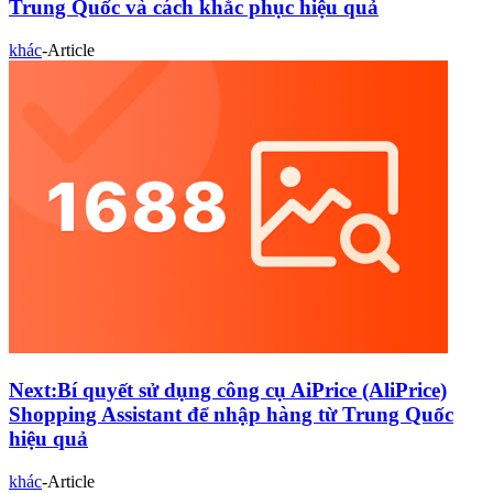
Trung Quốc và cách khắc phục hiệu quả
khác
-
Article
Next:
Bí quyết sử dụng công cụ AiPrice (AliPrice)
Shopping Assistant để nhập hàng từ Trung Quốc
hiệu quả
khác
-
Article