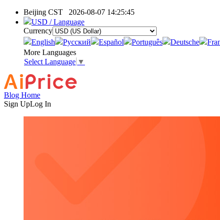
Beijing CST
2026-08-07 14:25:45
USD / Language
Currency
English
Pусский
Español
Português
Deutsche
Fra
More Languages
Select Language
▼
Blog Home
Sign Up
Log In