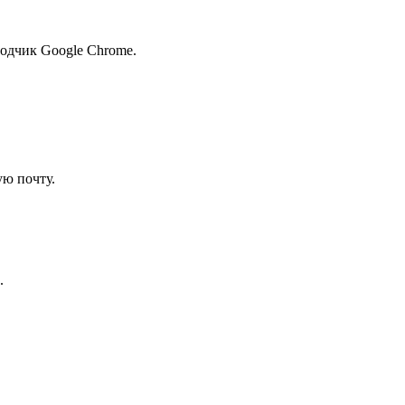
водчик Google Chrome.
ую почту.
.