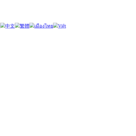
語
中文
繁體
เมืองไทย
Việt