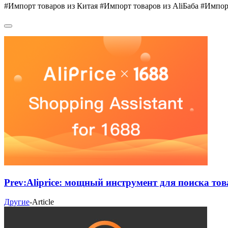
#Импорт товаров из Китая #Импорт товаров из AliБаба #Импорт
Prev:
Aliprice: мощный инструмент для поиска тов
Другие
-
Article