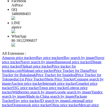
Facebook
AiPrice
QQ
3486008403
LINE
aiprice
WhatApp
86 18122996837
All Extensions :
Amazon price tracker
eBay price tracker
eBay search by image
Naver
price tracker
Naver search by image
Banggood price tracker
Dhgate
price tracker
Flipkart price tracker
Price tracker for
booking.com
Walmart price tracker
Price Tracker for Daraz
Price
Tracker for Bukalapak
Price Tracker for Snapdeal
Price Tracker for
Tokopedia
11st Price Tracker
Shein Price Tracker
Coupang search by
image
Auction price tracker
Interpark price tracker
Gmarket price
tracker
SSG price tracker
Tmon price tracker
Lotteon price
tracker
Wildberries search by image
Google search by image
Yandex
search by image
Made-in-China search by image
Package
Tracker
Etsy price tracker
JD search by image
Lotteimall price
tracker
Domeggook price tracker
Ohou price tracker
Mercari price