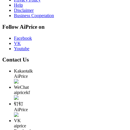
Help
Disclaimer
Business Cooperation
Follow AiPrice on
Facebook
VK
Youtube
Contact Us
Kakaotalk
AiPrice
WeChat
aipricekf
钉钉
AiPrice
VK
aiprice