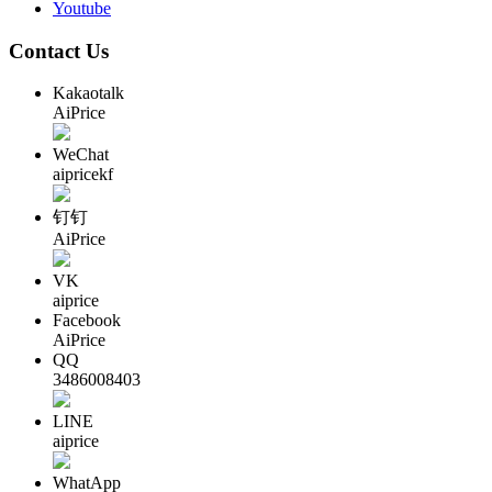
Youtube
Contact Us
Kakaotalk
AiPrice
WeChat
aipricekf
钉钉
AiPrice
VK
aiprice
Facebook
AiPrice
QQ
3486008403
LINE
aiprice
WhatApp