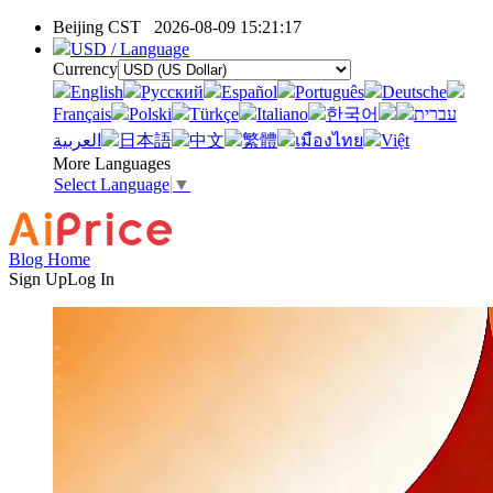
Beijing CST
2026-08-09 15:21:17
USD / Language
Currency
English
Pусский
Español
Português
Deutsche
Français
Polski
Türkçe
Italiano
한국어
עברית
العربية
日本語
中文
繁體
เมืองไทย
Việt
More Languages
Select Language
▼
Blog Home
Sign Up
Log In