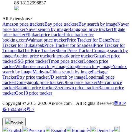
86 18122996837
All Extensions :
Amazon price tracker
eBay price tracker
eBay search by image
Naver
price tracker
Naver search by image
Banggood price tracker
Dhgate
price tracker
Flipkart price tracker
Price tracker for
booking.com
Walmart price tracker
Price Tracker for Daraz
Price
Tracker for Bukalapak
Price Tracker for Snapdeal
Price Tracker for
Tokopedia
11st Price Tracker
Shein Price Tracker
Coupang search by
image
Auction price tracker
Interpark price tracker
Gmarket price
tracker
SSG price tracker
Tmon price tracker
Lotteon price
tracker
Wildberries search by image
Google search by image
Yandex
search by image
Made-in-China search by image
Package
Tracker
Etsy price tracker
JD search by image
Lotteimall price
tracker
Domeggook price tracker
Ohou price tracker
Mercari price
tracker
Rakuten price tracker
Zozotown price tracker
Rakuma price
tracker
Qoo10 price tracker
Copyright © 2013-2026 AiPrice.com – All Rights Reserved
粤ICP
备16045663号-7
English
English
Pусский
Español
Português
Deutsche