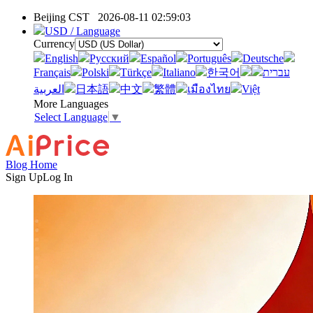
Beijing CST
2026-08-11 02:59:03
USD / Language
Currency
English
Pусский
Español
Português
Deutsche
Français
Polski
Türkçe
Italiano
한국어
עברית
العربية
日本語
中文
繁體
เมืองไทย
Việt
More Languages
Select Language
▼
Blog Home
Sign Up
Log In