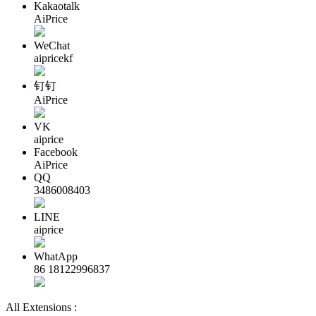
Kakaotalk
AiPrice
WeChat
aipricekf
钉钉
AiPrice
VK
aiprice
Facebook
AiPrice
QQ
3486008403
LINE
aiprice
WhatApp
86 18122996837
All Extensions :