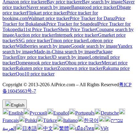
Amazon price tracker
eBay price tracker
eBay search by image
Naver
price tracker
Naver search by image
Banggood price tracker
Dhgate
price tracker
Flipkart price tracker
Price tracker for
booking.com
Walmart price tracker
Price Tracker for Daraz
Price
Tracker for Bukalapak
Price Tracker for Snapdeal
Price Tracker for
Tokopedia
11st Price Tracker
Shein Price Tracker
Coupang search by
image
Auction price tracker
Interpark price tracker
Gmarket price
tracker
SSG price tracker
Tmon price tracker
Lotteon price
tracker
Wildberries search by image
Google search by image
Yandex
search by image
Made-in-China search by image
Package
Tracker
Etsy price tracker
JD search by image
Lotteimall price
tracker
Domeggook price tracker
Ohou price tracker
Mercari price
tracker
Rakuten price tracker
Zozotown price tracker
Rakuma price
tracker
Qoo10 price tracker
Copyright © 2013-2026 AiPrice.com – All Rights Reserved
粤ICP
备16045663号-7
English
English
Pусский
Español
Português
Deutsche
Français
Polski
Türkçe
Italiano
한국어
עברית
العربية
日本語
中文
繁體
เมืองไทย
Việt