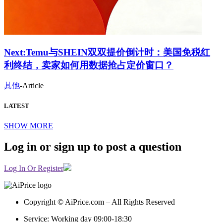
Next:
Temu与SHEIN双双提价倒计时：美国免税红
利终结，卖家如何用数据抢占定价窗口？
其他
-
Article
LATEST
SHOW MORE
Log in or sign up to post a question
Log In Or Register
Copyright © AiPrice.com – All Rights Reserved
Service: Working day 09:00-18:30