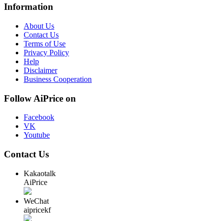
Information
About Us
Contact Us
Terms of Use
Privacy Policy
Help
Disclaimer
Business Cooperation
Follow AiPrice on
Facebook
VK
Youtube
Contact Us
Kakaotalk
AiPrice
WeChat
aipricekf