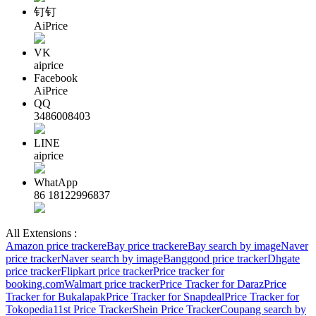
钉钉
AiPrice
VK
aiprice
Facebook
AiPrice
QQ
3486008403
LINE
aiprice
WhatApp
86 18122996837
All Extensions :
Amazon price tracker
eBay price tracker
eBay search by image
Naver
price tracker
Naver search by image
Banggood price tracker
Dhgate
price tracker
Flipkart price tracker
Price tracker for
booking.com
Walmart price tracker
Price Tracker for Daraz
Price
Tracker for Bukalapak
Price Tracker for Snapdeal
Price Tracker for
Tokopedia
11st Price Tracker
Shein Price Tracker
Coupang search by