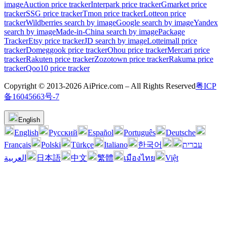
image
Auction price tracker
Interpark price tracker
Gmarket price
tracker
SSG price tracker
Tmon price tracker
Lotteon price
tracker
Wildberries search by image
Google search by image
Yandex
search by image
Made-in-China search by image
Package
Tracker
Etsy price tracker
JD search by image
Lotteimall price
tracker
Domeggook price tracker
Ohou price tracker
Mercari price
tracker
Rakuten price tracker
Zozotown price tracker
Rakuma price
tracker
Qoo10 price tracker
Copyright © 2013-2026 AiPrice.com – All Rights Reserved
粤ICP
备16045663号-7
English
English
Pусский
Español
Português
Deutsche
Français
Polski
Türkçe
Italiano
한국어
עברית
العربية
日本語
中文
繁體
เมืองไทย
Việt