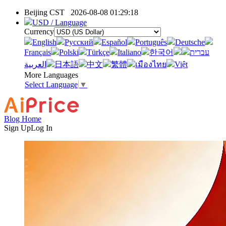
Beijing CST
2026-08-08 01:29:18
USD / Language
Currency
English
Pусский
Español
Português
Deutsche
Français
Polski
Türkçe
Italiano
한국어
עברית
العربية
日本語
中文
繁體
เมืองไทย
Việt
More Languages
Select Language
▼
Blog Home
Sign Up
Log In