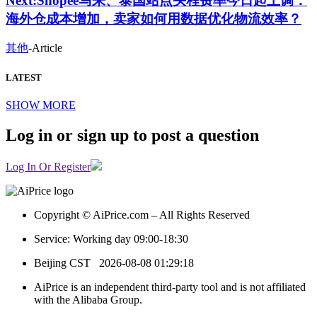
Next:
Shopee马来、泰国站点头程费率今日起上调：
海外仓成本增加，卖家如何用数据优化物流效率？
其他
-
Article
LATEST
SHOW MORE
Log in or sign up to post a question
Log In Or Register
Copyright © AiPrice.com – All Rights Reserved
Service: Working day 09:00-18:30
Beijing CST
2026-08-08 01:29:18
AiPrice is an independent third-party tool and is not affiliated
with the Alibaba Group.