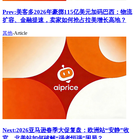
Prev:
美客多2026年豪掷115亿美元加码巴西：物流
扩容、金融提速，卖家如何抢占拉美增长高地？
其他
-
Article
Next:
2026亚马逊春季大促复盘：欧洲站“安静”收
官，北美站如何破解“强者恒强”困局？