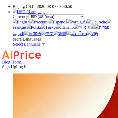
Beijing CST
2026-08-07 03:40:50
USD / Language
Currency
English
Pусский
Español
Português
Deutsche
Français
Polski
Türkçe
Italiano
한국어
עברית
العربية
日本語
中文
繁體
เมืองไทย
Việt
More Languages
Select Language
▼
Blog Home
Sign Up
Log In