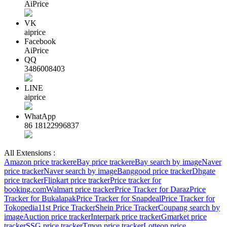
AiPrice
VK
aiprice
Facebook
AiPrice
QQ
3486008403
LINE
aiprice
WhatApp
86 18122996837
All Extensions :
Amazon price tracker
eBay price tracker
eBay search by image
Naver
price tracker
Naver search by image
Banggood price tracker
Dhgate
price tracker
Flipkart price tracker
Price tracker for
booking.com
Walmart price tracker
Price Tracker for Daraz
Price
Tracker for Bukalapak
Price Tracker for Snapdeal
Price Tracker for
Tokopedia
11st Price Tracker
Shein Price Tracker
Coupang search by
image
Auction price tracker
Interpark price tracker
Gmarket price
tracker
SSG price tracker
Tmon price tracker
Lotteon price