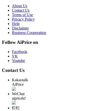
About Us
Contact Us
Terms of Use
Privacy Policy
Help
Disclaimer
Business Cooperation
Follow AiPrice on
Facebook
VK
Youtube
Contact Us
Kakaotalk
AiPrice
WeChat
aipricekf
钉钉