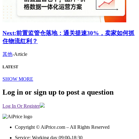
Next:
前置监管仓落地：通关提速30%，卖家如何抓
住物流红利？
其他
-
Article
LATEST
SHOW MORE
Log in or sign up to post a question
Log In Or Register
Copyright © AiPrice.com – All Rights Reserved
Service: Working day 09:00-18:30