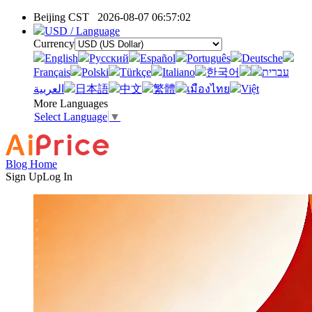
Beijing CST
2026-08-07 06:57:02
USD / Language
Currency
English
Pусский
Español
Português
Deutsche
Français
Polski
Türkçe
Italiano
한국어
עברית
العربية
日本語
中文
繁體
เมืองไทย
Việt
More Languages
Select Language
▼
Blog Home
Sign Up
Log In