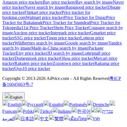
Amazon price tracker
eBay price tracker
eBay search by image
Naver
price tracker
Naver search by image
Banggood price tracker
Dhgate
price tracker
Flipkart price tracker
Price tracker for
booking.com
Walmart price tracker
Price Tracker for Daraz
Price
Tracker for Bukalapak
Price Tracker for Snapdeal
Price Tracker for
Tokopedia
11st Price Tracker
Shein Price Tracker
Coupang search by
image
Auction price tracker
Interpark price tracker
Gmarket price
tracker
SSG price tracker
Tmon price tracker
Lotteon price
tracker
Wildberries search by image
Google search by image
Yandex
search by image
Made-in-China search by image
Package
Tracker
Etsy price tracker
JD search by image
Lotteimall price
tracker
Domeggook price tracker
Ohou price tracker
Mercari price
tracker
Rakuten price tracker
Zozotown price tracker
Rakuma price
tracker
Qoo10 price tracker
Copyright © 2013-2026 AiPrice.com – All Rights Reserved
粤ICP
备16045663号-7
English
English
Pусский
Español
Português
Deutsche
Français
Polski
Türkçe
Italiano
한국어
עברית
العربية
日本語
中文
繁體
เมืองไทย
Việt