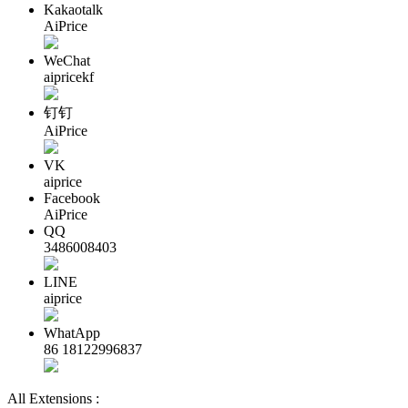
Kakaotalk
AiPrice
WeChat
aipricekf
钉钉
AiPrice
VK
aiprice
Facebook
AiPrice
QQ
3486008403
LINE
aiprice
WhatApp
86 18122996837
All Extensions :