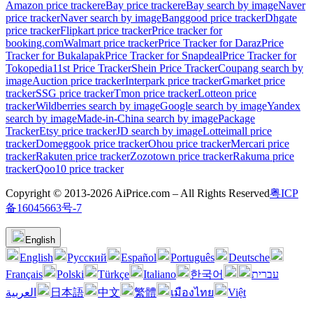
Amazon price tracker
eBay price tracker
eBay search by image
Naver
price tracker
Naver search by image
Banggood price tracker
Dhgate
price tracker
Flipkart price tracker
Price tracker for
booking.com
Walmart price tracker
Price Tracker for Daraz
Price
Tracker for Bukalapak
Price Tracker for Snapdeal
Price Tracker for
Tokopedia
11st Price Tracker
Shein Price Tracker
Coupang search by
image
Auction price tracker
Interpark price tracker
Gmarket price
tracker
SSG price tracker
Tmon price tracker
Lotteon price
tracker
Wildberries search by image
Google search by image
Yandex
search by image
Made-in-China search by image
Package
Tracker
Etsy price tracker
JD search by image
Lotteimall price
tracker
Domeggook price tracker
Ohou price tracker
Mercari price
tracker
Rakuten price tracker
Zozotown price tracker
Rakuma price
tracker
Qoo10 price tracker
Copyright © 2013-2026 AiPrice.com – All Rights Reserved
粤ICP
备16045663号-7
English
English
Pусский
Español
Português
Deutsche
Français
Polski
Türkçe
Italiano
한국어
עברית
العربية
日本語
中文
繁體
เมืองไทย
Việt