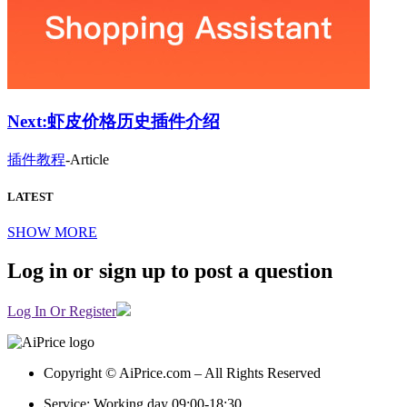
Next:
虾皮价格历史插件介绍
插件教程
-
Article
LATEST
SHOW MORE
Log in or sign up to post a question
Log In Or Register
Copyright © AiPrice.com – All Rights Reserved
Service: Working day 09:00-18:30