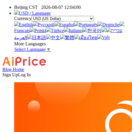
Beijing CST
2026-08-07 12:04:00
USD / Language
Currency
English
Pусский
Español
Português
Deutsche
Français
Polski
Türkçe
Italiano
한국어
עברית
العربية
日本語
中文
繁體
เมืองไทย
Việt
More Languages
Select Language
▼
Blog Home
Sign Up
Log In