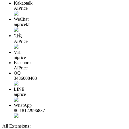
Kakaotalk
AiPrice
WeChat
aipricekf
钉钉
AiPrice
VK
aiprice
Facebook
AiPrice
QQ
3486008403
LINE
aiprice
WhatApp
86 18122996837
All Extensions :