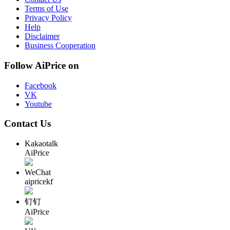
Terms of Use
Privacy Policy
Help
Disclaimer
Business Cooperation
Follow AiPrice on
Facebook
VK
Youtube
Contact Us
Kakaotalk
AiPrice
WeChat
aipricekf
钉钉
AiPrice