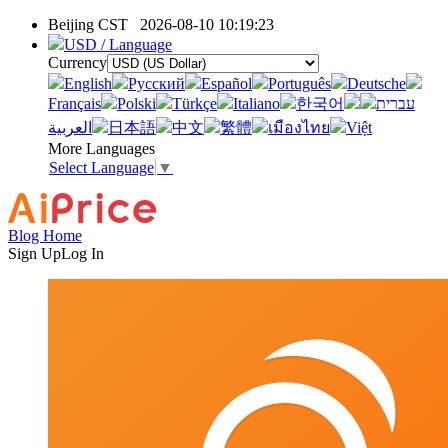
Beijing CST
2026-08-10 10:19:23
USD / Language
Currency
English
Pусский
Español
Português
Deutsche
Français
Polski
Türkçe
Italiano
한국어
עברית
العربية
日本語
中文
繁體
เมืองไทย
Việt
More Languages
Select Language
▼
Blog Home
Sign Up
Log In