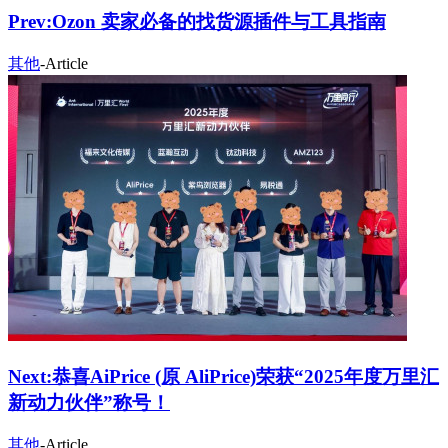
Prev:
Ozon 卖家必备的找货源插件与工具指南
其他
-
Article
Next:
恭喜AiPrice (原 AliPrice)荣获“2025年度万里汇
新动力伙伴”称号！
其他
-
Article