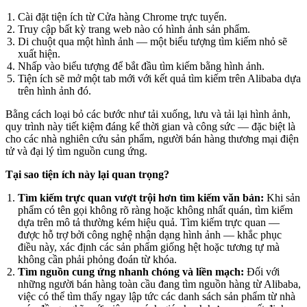
Cài đặt tiện ích từ Cửa hàng Chrome trực tuyến.
Truy cập bất kỳ trang web nào có hình ảnh sản phẩm.
Di chuột qua một hình ảnh — một biểu tượng tìm kiếm nhỏ sẽ
xuất hiện.
Nhấp vào biểu tượng để bắt đầu tìm kiếm bằng hình ảnh.
Tiện ích sẽ mở một tab mới với kết quả tìm kiếm trên Alibaba dựa
trên hình ảnh đó.
Bằng cách loại bỏ các bước như tải xuống, lưu và tải lại hình ảnh,
quy trình này tiết kiệm đáng kể thời gian và công sức — đặc biệt là
cho các nhà nghiên cứu sản phẩm, người bán hàng thương mại điện
tử và đại lý tìm nguồn cung ứng.
Tại sao tiện ích này lại quan trọng?
Tìm kiếm trực quan vượt trội hơn tìm kiếm văn bản:
Khi sản
phẩm có tên gọi không rõ ràng hoặc không nhất quán, tìm kiếm
dựa trên mô tả thường kém hiệu quả. Tìm kiếm trực quan —
được hỗ trợ bởi công nghệ nhận dạng hình ảnh — khắc phục
điều này, xác định các sản phẩm giống hệt hoặc tương tự mà
không cần phải phỏng đoán từ khóa.
Tìm nguồn cung ứng nhanh chóng và liền mạch:
Đối với
những người bán hàng toàn cầu đang tìm nguồn hàng từ Alibaba,
việc có thể tìm thấy ngay lập tức các danh sách sản phẩm từ nhà