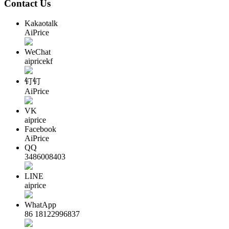
Contact Us
Kakaotalk
AiPrice
WeChat
aipricekf
钉钉
AiPrice
VK
aiprice
Facebook
AiPrice
QQ
3486008403
LINE
aiprice
WhatApp
86 18122996837