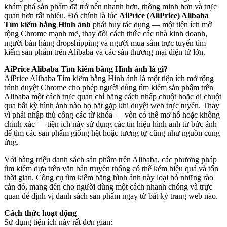
khám phá sản phẩm đã trở nên nhanh hơn, thông minh hơn và trực
quan hơn rất nhiều. Đó chính là lúc
AiPrice (AliPrice) Alibaba
Tìm kiếm bằng Hình ảnh
phát huy tác dụng — một tiện ích mở
rộng Chrome mạnh mẽ, thay đổi cách thức các nhà kinh doanh,
người bán hàng dropshipping và người mua sắm trực tuyến tìm
kiếm sản phẩm trên Alibaba và các sàn thương mại điện tử lớn.
AiPrice Alibaba Tìm kiếm bằng Hình ảnh là gì?
AiPrice Alibaba Tìm kiếm bằng Hình ảnh là một tiện ích mở rộng
trình duyệt Chrome cho phép người dùng tìm kiếm sản phẩm trên
Alibaba một cách trực quan chỉ bằng cách nhấp chuột hoặc di chuột
qua bất kỳ hình ảnh nào họ bắt gặp khi duyệt web trực tuyến. Thay
vì phải nhập thủ công các từ khóa — vốn có thể mơ hồ hoặc không
chính xác — tiện ích này sử dụng các tín hiệu hình ảnh từ bức ảnh
để tìm các sản phẩm giống hệt hoặc tương tự cũng như nguồn cung
ứng.
Với hàng triệu danh sách sản phẩm trên Alibaba, các phương pháp
tìm kiếm dựa trên văn bản truyền thống có thể kém hiệu quả và tốn
thời gian. Công cụ tìm kiếm bằng hình ảnh này loại bỏ những rào
cản đó, mang đến cho người dùng một cách nhanh chóng và trực
quan để định vị danh sách sản phẩm ngay từ bất kỳ trang web nào.
Cách thức hoạt động
Sử dụng tiện ích này rất đơn giản: