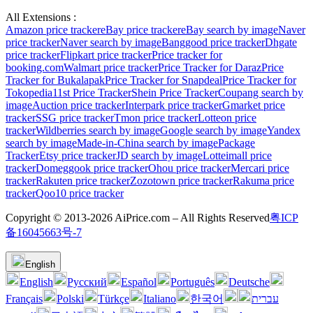
All Extensions :
Amazon price tracker
eBay price tracker
eBay search by image
Naver
price tracker
Naver search by image
Banggood price tracker
Dhgate
price tracker
Flipkart price tracker
Price tracker for
booking.com
Walmart price tracker
Price Tracker for Daraz
Price
Tracker for Bukalapak
Price Tracker for Snapdeal
Price Tracker for
Tokopedia
11st Price Tracker
Shein Price Tracker
Coupang search by
image
Auction price tracker
Interpark price tracker
Gmarket price
tracker
SSG price tracker
Tmon price tracker
Lotteon price
tracker
Wildberries search by image
Google search by image
Yandex
search by image
Made-in-China search by image
Package
Tracker
Etsy price tracker
JD search by image
Lotteimall price
tracker
Domeggook price tracker
Ohou price tracker
Mercari price
tracker
Rakuten price tracker
Zozotown price tracker
Rakuma price
tracker
Qoo10 price tracker
Copyright © 2013-2026 AiPrice.com – All Rights Reserved
粤ICP
备16045663号-7
English
English
Pусский
Español
Português
Deutsche
Français
Polski
Türkçe
Italiano
한국어
עברית