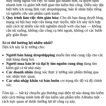
máy đồng nghĩa với việc so sánh giá nhanh hơn, ra quyết định
nhanh hơn và giảm bớt thời gian tìm kiếm thủ công. Điều này đặc
biệt hữu ích trong lĩnh vực dropshipping, bán lẻ nhãn hiệu riêng
và nghiên cứu sản phẩm cạnh tranh.
Quy trình làm việc đơn giản hóa:
Cho dù bạn đang duyệt blog,
mạng xã hội hay một cửa hàng trực tuyến, tiện ích này tích hợp
một cách tự nhiên vào trải nghiệm duyệt web của bạn — không
cần tải xuống, không cần công cụ bên ngoài, không có các bước
gây gián đoạn.
Ai có thể hưởng lợi nhiều nhất?
Tiện ích này là lý tưởng cho:
Người bán hàng dropshipping
muốn tìm nhà cung cấp cho các
mặt hàng đang hot.
Người mua bán lẻ và đại lý tìm nguồn cung ứng
đang tìm
kiếm giá cả từ nhà máy.
Các doanh nhân
đang xác thực ý tưởng sản phẩm thông qua
xác nhận trực quan.
Các nhà nhập khẩu và bán buôn
coi trọng tốc độ và độ chính
xác.
Tóm lại — bất kỳ chuyên gia thương mại điện tử nào đang tìm kiếm
một cách thông minh hơn để tìm kiếm sản phẩm trên Alibaba một
cách trực quan sẽ được hưởng lợi từ công cụ này.