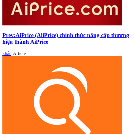
Prev:
AiPrice (AliPrice) chính thức nâng cấp thương
hiệu thành AiPrice
khác
-
Article