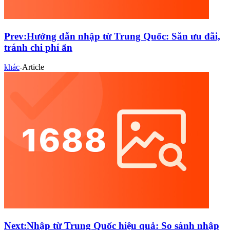
Prev:
Hướng dẫn nhập từ Trung Quốc: Săn ưu đãi,
tránh chi phí ẩn
khác
-
Article
Next:
Nhập từ Trung Quốc hiệu quả: So sánh nhập