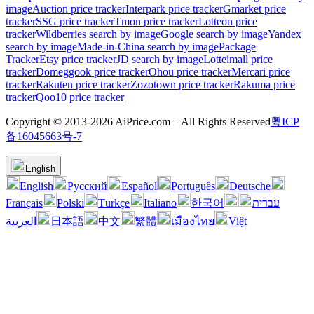
image
Auction price tracker
Interpark price tracker
Gmarket price
tracker
SSG price tracker
Tmon price tracker
Lotteon price
tracker
Wildberries search by image
Google search by image
Yandex
search by image
Made-in-China search by image
Package
Tracker
Etsy price tracker
JD search by image
Lotteimall price
tracker
Domeggook price tracker
Ohou price tracker
Mercari price
tracker
Rakuten price tracker
Zozotown price tracker
Rakuma price
tracker
Qoo10 price tracker
Copyright © 2013-2026 AiPrice.com – All Rights Reserved
粤ICP
备16045663号-7
English
English
Pусский
Español
Português
Deutsche
Français
Polski
Türkçe
Italiano
한국어
עברית
العربية
日本語
中文
繁體
เมืองไทย
Việt