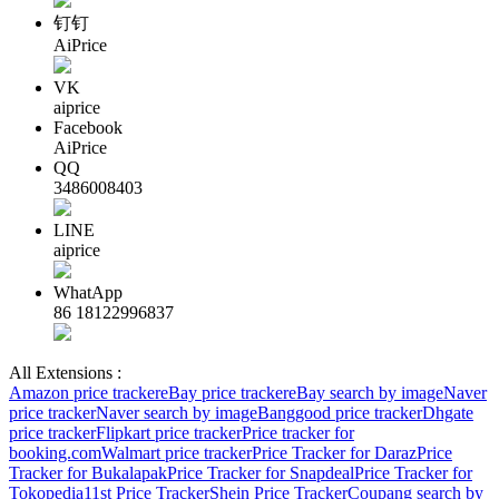
钉钉
AiPrice
VK
aiprice
Facebook
AiPrice
QQ
3486008403
LINE
aiprice
WhatApp
86 18122996837
All Extensions :
Amazon price tracker
eBay price tracker
eBay search by image
Naver
price tracker
Naver search by image
Banggood price tracker
Dhgate
price tracker
Flipkart price tracker
Price tracker for
booking.com
Walmart price tracker
Price Tracker for Daraz
Price
Tracker for Bukalapak
Price Tracker for Snapdeal
Price Tracker for
Tokopedia
11st Price Tracker
Shein Price Tracker
Coupang search by