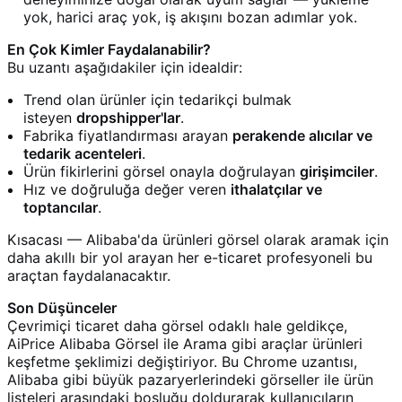
yok, harici araç yok, iş akışını bozan adımlar yok.
En Çok Kimler Faydalanabilir?
Bu uzantı aşağıdakiler için idealdir:
Trend olan ürünler için tedarikçi bulmak
isteyen
dropshipper'lar
.
Fabrika fiyatlandırması arayan
perakende alıcılar ve
tedarik acenteleri
.
Ürün fikirlerini görsel onayla doğrulayan
girişimciler
.
Hız ve doğruluğa değer veren
ithalatçılar ve
toptancılar
.
Kısacası — Alibaba'da ürünleri görsel olarak aramak için
daha akıllı bir yol arayan her e-ticaret profesyoneli bu
araçtan faydalanacaktır.
Son Düşünceler
Çevrimiçi ticaret daha görsel odaklı hale geldikçe,
AiPrice Alibaba Görsel ile Arama gibi araçlar ürünleri
keşfetme şeklimizi değiştiriyor. Bu Chrome uzantısı,
Alibaba gibi büyük pazaryerlerindeki görseller ile ürün
listeleri arasındaki boşluğu doldurarak kullanıcıların