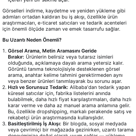
Görselleri indirme, kaydetme ve yeniden yükleme gibi
adımları ortadan kaldıran bu iş akışı, özellikle ürün
araştırmacıları, e-ticaret satıcıları ve tedarik acenteleri
için önemli ölçüde zaman ve emek tasarrufu sağlar.
Bu Uzantı Neden Önemli?
Görsel Arama, Metin Aramasını Geride
Bırakır:
Ürünlerin belirsiz veya tutarsız isimleri
olduğunda, açıklamaya dayalı arama yetersiz kalır.
Görüntü tanıma teknolojisiyle desteklenen görsel
arama, anahtar kelime tahmini gerektirmeden aynı
veya benzer ürünleri tanımlayarak bu sorunu aşar.
Hızlı ve Sorunsuz Tedarik:
Alibaba'dan tedarik yapan
küresel satıcılar için, fabrika listelerini anında
bulabilmek, daha hızlı fiyat karşılaştırmaları, daha hızlı
karar verme ve daha az manuel arama anlamına gelir.
Bu, özellikle dropshipping, markalı perakende satış ve
rekabetçi ürün araştırmasında kullanışlıdır.
Basitleştirilmiş İş Akışı:
Bir blogda, sosyal medyada
veya çevrimiçi bir mağazada gezinirken, uzantı tarama
deneyiminize doğal olarak uyum sağlar — yükleme