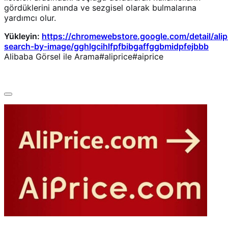
gördüklerini anında ve sezgisel olarak bulmalarına
yardımcı olur.
Yükleyin:
https://chromewebstore.google.com/detail/alip
search-by-image/gghlgcihlfpfbibgaffggbmidpfejbbb
Alibaba Görsel ile Arama#aliprice#aiprice