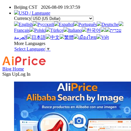
Beijing CST
2026-08-09 19:37:59
USD / Language
Currency
English
Pусский
Español
Português
Deutsche
Français
Polski
Türkçe
Italiano
한국어
עברית
العربية
日本語
中文
繁體
เมืองไทย
Việt
More Languages
Select Language
▼
Blog Home
Sign Up
Log In