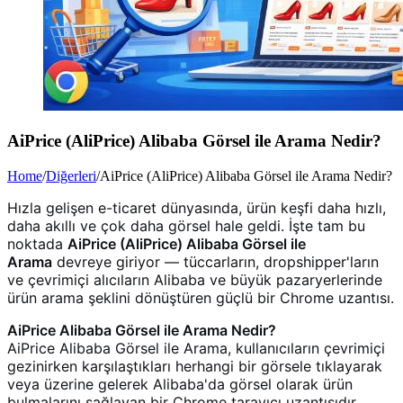
AiPrice (AliPrice) Alibaba Görsel ile Arama Nedir?
Home
/
Diğerleri
/
AiPrice (AliPrice) Alibaba Görsel ile Arama Nedir?
Hızla gelişen e-ticaret dünyasında, ürün keşfi daha hızlı,
daha akıllı ve çok daha görsel hale geldi. İşte tam bu
noktada
AiPrice (AliPrice) Alibaba Görsel ile
Arama
devreye giriyor — tüccarların, dropshipper'ların
ve çevrimiçi alıcıların Alibaba ve büyük pazaryerlerinde
ürün arama şeklini dönüştüren güçlü bir Chrome uzantısı.
AiPrice Alibaba Görsel ile Arama Nedir?
AiPrice Alibaba Görsel ile Arama, kullanıcıların çevrimiçi
gezinirken karşılaştıkları herhangi bir görsele tıklayarak
veya üzerine gelerek Alibaba'da görsel olarak ürün
bulmalarını sağlayan bir Chrome tarayıcı uzantısıdır.