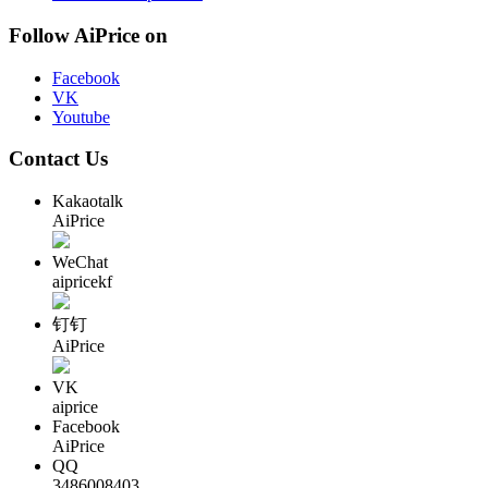
Follow AiPrice on
Facebook
VK
Youtube
Contact Us
Kakaotalk
AiPrice
WeChat
aipricekf
钉钉
AiPrice
VK
aiprice
Facebook
AiPrice
QQ
3486008403