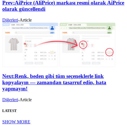
Prev:
AiPrice (AliPrice) markası resmi olarak AiPrice
olarak güncellendi
Diğerleri
-
Article
Next:
Renk, beden gibi tüm seçeneklerle link
kopyalayın — zamandan tasarruf edin, hata
yapmayın!
Diğerleri
-
Article
LATEST
SHOW MORE