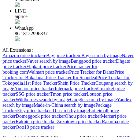
LINE
aiprice
WhatApp
86 18122996837
All Extensions :
Amazon price tracker
eBay price tracker
eBay search by image
Naver
price tracker
Naver search by image
Banggood price tracker
Dhgate
price tracker
Flipkart price tracker
Price tracker for
booking.com
Walmart price tracker
Price Tracker for Daraz
Price
Tracker for Bukalapak
Price Tracker for Snapdeal
Price Tracker for
Tokopedia
11st Price Tracker
Shein Price Tracker
Coupang search by
image
Auction price tracker
Interpark price tracker
Gmarket price
tracker
SSG price tracker
Tmon price tracker
Lotteon price
tracker
Wildberries search by image
Google search by image
Yandex
search by image
Made-in-China search by image
Package
Tracker
Etsy price tracker
JD search by image
Lotteimall price
tracker
Domeggook price tracker
Ohou price tracker
Mercari price
tracker
Rakuten price tracker
Zozotown price tracker
Rakuma price
tracker
Qoo10 price tracker