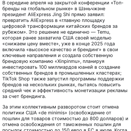
В середине апреля на закрытой конференции «Топ-
бренды на глобальном рынке» в Шэньчжэне
президент AliExpress Jing Shi прямо заявил:
превратить AliExpress в «главную площадку
цифровой трансформации китайских брендов за
рубежом». Это решение не единично — Temu,
которая ранее захватила США своей моделью
«снижаем цену вместе», уже в конце 2025 года
включила «высокое качество и брендинг» в свои
ключевые направления и создала собственную
брендовую компанию «Xinpinmu», планируя
инвестировать 100 миллиардов юаней в создание
собственных брендов в промышленных кластерах;
TikTok Shop также запустил программы поддержки
брендов на нескольких рынках, пытаясь повысить
средний чек и эффективность монетизации рекламы
за счет брендинга.
За этим коллективным разворотом стоит отмена
политики США «de minimis» (освобождение от
пошлин для товаров стоимостью до 800 долларов) и
отмена освобождения от таможенных пошлин для
посылок стоимостью до 150 евро в ЕС в июле. Когда