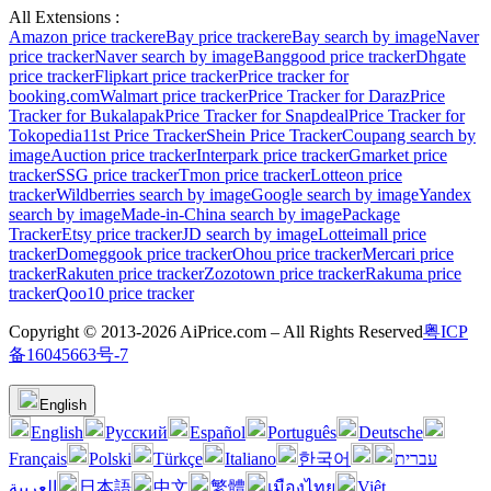
All Extensions :
Amazon price tracker
eBay price tracker
eBay search by image
Naver
price tracker
Naver search by image
Banggood price tracker
Dhgate
price tracker
Flipkart price tracker
Price tracker for
booking.com
Walmart price tracker
Price Tracker for Daraz
Price
Tracker for Bukalapak
Price Tracker for Snapdeal
Price Tracker for
Tokopedia
11st Price Tracker
Shein Price Tracker
Coupang search by
image
Auction price tracker
Interpark price tracker
Gmarket price
tracker
SSG price tracker
Tmon price tracker
Lotteon price
tracker
Wildberries search by image
Google search by image
Yandex
search by image
Made-in-China search by image
Package
Tracker
Etsy price tracker
JD search by image
Lotteimall price
tracker
Domeggook price tracker
Ohou price tracker
Mercari price
tracker
Rakuten price tracker
Zozotown price tracker
Rakuma price
tracker
Qoo10 price tracker
Copyright © 2013-2026 AiPrice.com – All Rights Reserved
粤ICP
备16045663号-7
English
English
Pусский
Español
Português
Deutsche
Français
Polski
Türkçe
Italiano
한국어
עברית
العربية
日本語
中文
繁體
เมืองไทย
Việt