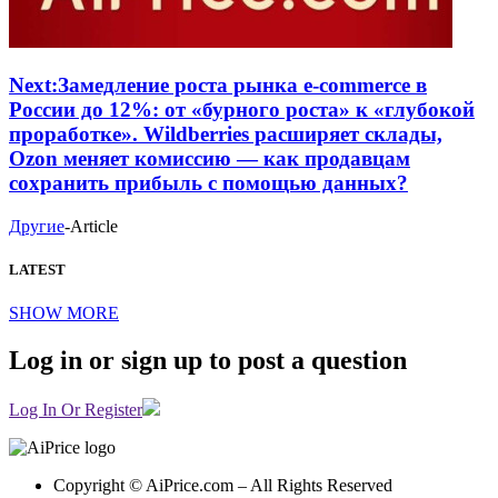
Next:
Замедление роста рынка e-commerce в
России до 12%: от «бурного роста» к «глубокой
проработке». Wildberries расширяет склады,
Ozon меняет комиссию — как продавцам
сохранить прибыль с помощью данных?
Другие
-
Article
LATEST
SHOW MORE
Log in or sign up to post a question
Log In Or Register
Copyright © AiPrice.com – All Rights Reserved