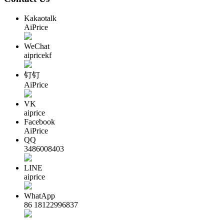
Kakaotalk
AiPrice
WeChat
aipricekf
钉钉
AiPrice
VK
aiprice
Facebook
AiPrice
QQ
3486008403
LINE
aiprice
WhatApp
86 18122996837