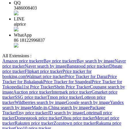
QQ
3486008403
LINE
aiprice
WhatApp
86 18122996837
All Extensions :
Amazon price tracker
eBay price tracker
eBay search by image
Naver
price tracker
Naver search by image
Banggood price tracker
Dhgate
price tracker
Flipkart price tracker
Price tracker for
booking.com
Walmart price tracker
Price Tracker for Daraz
Price
Tracker for Bukalapak
Price Tracker for Snapdeal
Price Tracker for
Tokopedia
11st Price Tracker
Shein Price Tracker
Coupang search by
image
Auction price tracker
Interpark price tracker
Gmarket price
tracker
SSG price tracker
Tmon price tracker
Lotteon price
tracker
Wildberries search by image
Google search by image
Yandex
search by image
Made-in-China search by image
Package
Tracker
Etsy price tracker
JD search by image
Lotteimall price
tracker
Domeggook price tracker
Ohou price tracker
Mercari price
tracker
Rakuten price tracker
Zozotown price tracker
Rakuma price
tracker
Qoo10 price tracker