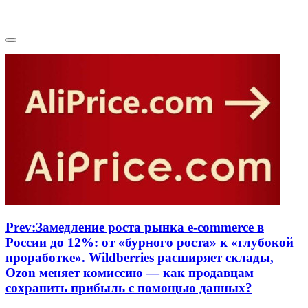
Prev:
Замедление роста рынка e-commerce в
России до 12%: от «бурного роста» к «глубокой
проработке». Wildberries расширяет склады,
Ozon меняет комиссию — как продавцам
сохранить прибыль с помощью данных?