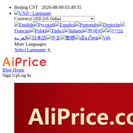
Beijing CST
2026-08-09 03:49:35
USD / Language
Currency
English
Pусский
Español
Português
Deutsche
Français
Polski
Türkçe
Italiano
한국어
עברית
العربية
日本語
中文
繁體
เมืองไทย
Việt
More Languages
Select Language
▼
Blog Home
Sign Up
Log In