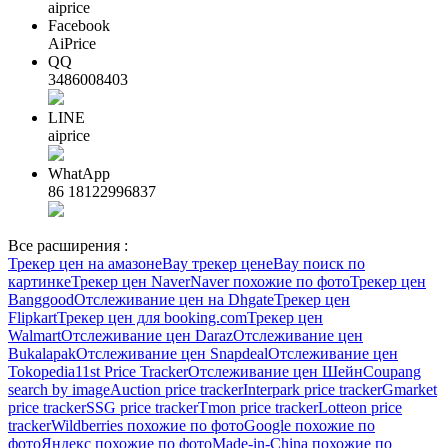
aiprice
Facebook
AiPrice
QQ
3486008403
LINE
aiprice
WhatApp
86 18122996837
Все расширения :
Трекер цен на амазон
eBay трекер цен
eBay поиск по
картинке
Трекер цен Naver
Naver похожие по фото
Трекер цен
Banggood
Отслеживание цен на Dhgate
Трекер цен
Flipkart
Трекер цен для booking.com
Трекер цен
Walmart
Отслеживание цен Daraz
Отслеживание цен
Bukalapak
Отслеживание цен Snapdeal
Отслеживание цен
Tokopedia
11st Price Tracker
Отслеживание цен Шейн
Coupang
search by image
Auction price tracker
Interpark price tracker
Gmarket
price tracker
SSG price tracker
Tmon price tracker
Lotteon price
tracker
Wildberries похожие по фото
Google похожие по
фото
Яндекс похожие по фото
Made-in-China похожие по