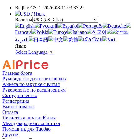
Beijing CST
2026-08-11 03:33:22
USD / Язык
Валюты
English
Pусский
Español
Português
Deutsche
Français
Polski
Türkçe
Italiano
한국어
עברית
العربية
日本語
中文
繁體
เมืองไทย
Việt
Язык
Select Language
▼
Главная блога
Руководство для начинающих
Анкета по закупке с Китая
Руководство по расширениям
Сотрудничество
Регистрация
Выбор товаров
Оплата
Логистика внутри Китая
Международная логистика
Помощник для Таобао
Другие