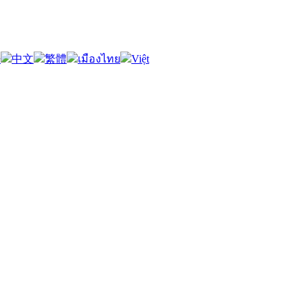
語
中文
繁體
เมืองไทย
Việt