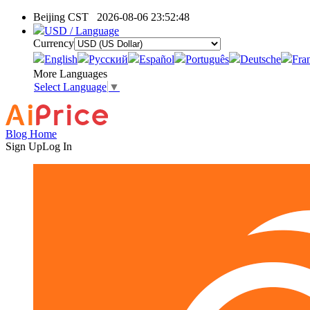
Beijing CST
2026-08-06 23:52:48
USD / Language
Currency
English
Pусский
Español
Português
Deutsche
Fra
More Languages
Select Language
▼
Blog Home
Sign Up
Log In