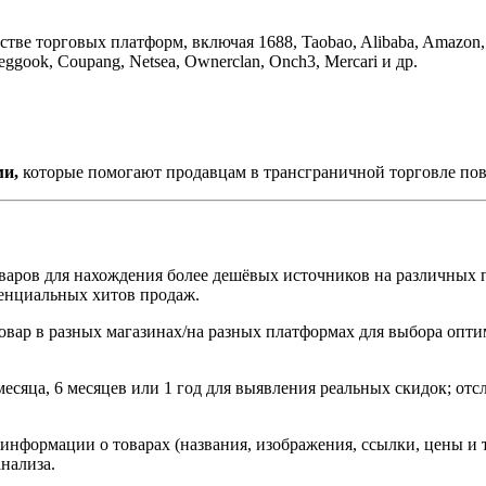
тве торговых платформ, включая 1688, Taobao, Alibaba, Amazon, 
eggook, Coupang, Netsea, Ownerclan, Onch3, Mercari и др.
ми,
которые помогают продавцам в трансграничной торговле пов
ов для нахождения более дешёвых источников на различных платф
енциальных хитов продаж.
товар в разных магазинах/на разных платформах для выбора опти
месяца, 6 месяцев или 1 год для выявления реальных скидок; о
нформации о товарах (названия, изображения, ссылки, цены и т
нализа.