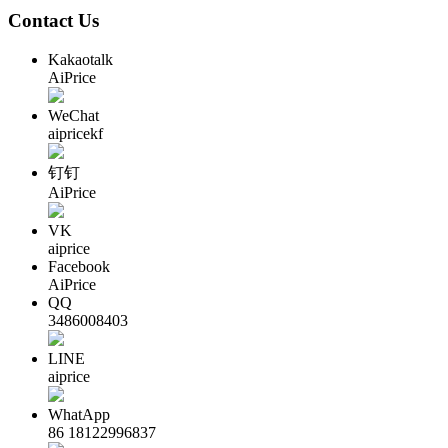
Contact Us
Kakaotalk
AiPrice
WeChat
aipricekf
钉钉
AiPrice
VK
aiprice
Facebook
AiPrice
QQ
3486008403
LINE
aiprice
WhatApp
86 18122996837