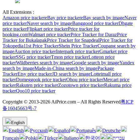
All Extensions :
Amazon price tracker
eBay price tracker
eBay search by image
Naver
price tracker
Naver search by image
Banggood price tracker
Dhgate
price tracker
Flipkart price tracker
Price tracker for
booking.com
Walmart price tracker
Price Tracker for Daraz
Price
Tracker for Bukalapak
Price Tracker for Snapdeal
Price Tracker for
Tokopedia
11st Price Tracker
Shein Price Tracker
Coupang search by
image
Auction price tracker
Interpark price tracker
Gmarket price
tracker
SSG price tracker
Tmon price tracker
Lotteon price
tracker
Wildberries search by image
Google search by image
Yandex
search by image
Made-in-China search by image
Package
Tracker
Etsy price tracker
JD search by image
Lotteimall price
tracker
Domeggook price tracker
Ohou price tracker
Mercari price
tracker
Rakuten price tracker
Zozotown price tracker
Rakuma price
tracker
Qoo10 price tracker
Copyright © 2013-2026 AiPrice.com – All Rights Reserved
粤ICP
备16045663号-7
English
English
Pусский
Español
Português
Deutsche
Français
Polski
Türkçe
Italiano
한국어
עברית