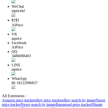
WeChat
aipricekf
钉钉
AiPrice
VK
aiprice
Facebook
AiPrice
QQ
3486008403
LINE
aiprice
WhatApp
86 18122996837
All Extensions :
Amazon price tracker
eBay price tracker
eBay search by image
Naver
price tracker
Naver search by image
Banggood price tracker
Dhgate