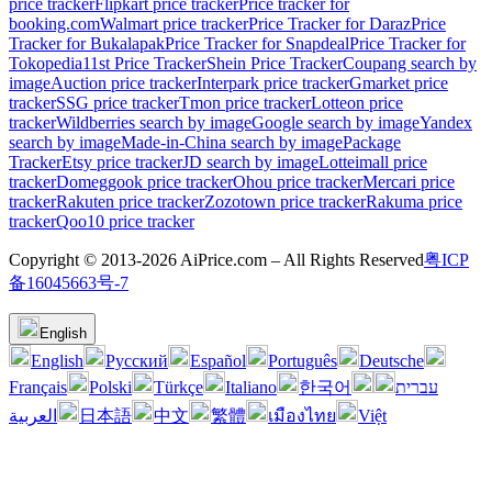
price tracker
Flipkart price tracker
Price tracker for
booking.com
Walmart price tracker
Price Tracker for Daraz
Price
Tracker for Bukalapak
Price Tracker for Snapdeal
Price Tracker for
Tokopedia
11st Price Tracker
Shein Price Tracker
Coupang search by
image
Auction price tracker
Interpark price tracker
Gmarket price
tracker
SSG price tracker
Tmon price tracker
Lotteon price
tracker
Wildberries search by image
Google search by image
Yandex
search by image
Made-in-China search by image
Package
Tracker
Etsy price tracker
JD search by image
Lotteimall price
tracker
Domeggook price tracker
Ohou price tracker
Mercari price
tracker
Rakuten price tracker
Zozotown price tracker
Rakuma price
tracker
Qoo10 price tracker
Copyright © 2013-2026 AiPrice.com – All Rights Reserved
粤ICP
备16045663号-7
English
English
Pусский
Español
Português
Deutsche
Français
Polski
Türkçe
Italiano
한국어
עברית
العربية
日本語
中文
繁體
เมืองไทย
Việt