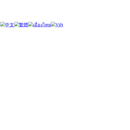
語
中文
繁體
เมืองไทย
Việt