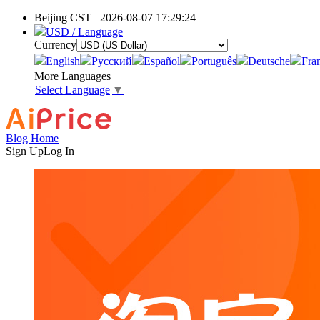
Beijing CST
2026-08-07 17:29:24
USD / Language
Currency
English
Pусский
Español
Português
Deutsche
Fra
More Languages
Select Language
▼
Blog Home
Sign Up
Log In