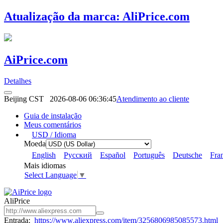
Atualização da marca: AliPrice.com
AiPrice.com
Detalhes
Beijing CST
2026-08-06 06:36:45
Atendimento ao cliente
Guia de instalação
Meus comentários
USD / Idioma
Moeda
English
Pусский
Español
Português
Deutsche
Fra
Mais idiomas
Select Language
▼
AliPrice
Entrada:
https://www.aliexpress.com/item/3256806985085573.html