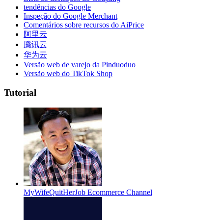
tendências do Google
Inspeção do Google Merchant
Comentários sobre recursos do AiPrice
阿里云
腾讯云
华为云
Versão web de varejo da Pinduoduo
Versão web do TikTok Shop
Tutorial
MyWifeQuitHerJob Ecommerce Channel