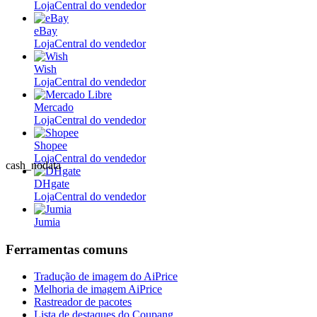
Loja
Central do vendedor
eBay
Loja
Central do vendedor
Wish
Loja
Central do vendedor
Mercado
Loja
Central do vendedor
Shopee
Loja
Central do vendedor
cash_nodata
DHgate
Loja
Central do vendedor
Jumia
Ferramentas comuns
Tradução de imagem do AiPrice
Melhoria de imagem AiPrice
Rastreador de pacotes
Lista de destaques do Coupang