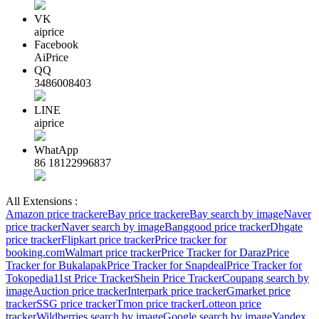
VK
aiprice
Facebook
AiPrice
QQ
3486008403
LINE
aiprice
WhatApp
86 18122996837
All Extensions :
Amazon price tracker
eBay price tracker
eBay search by image
Naver
price tracker
Naver search by image
Banggood price tracker
Dhgate
price tracker
Flipkart price tracker
Price tracker for
booking.com
Walmart price tracker
Price Tracker for Daraz
Price
Tracker for Bukalapak
Price Tracker for Snapdeal
Price Tracker for
Tokopedia
11st Price Tracker
Shein Price Tracker
Coupang search by
image
Auction price tracker
Interpark price tracker
Gmarket price
tracker
SSG price tracker
Tmon price tracker
Lotteon price
tracker
Wildberries search by image
Google search by image
Yandex