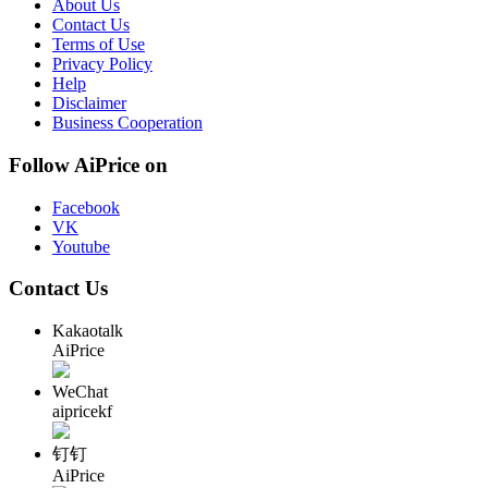
About Us
Contact Us
Terms of Use
Privacy Policy
Help
Disclaimer
Business Cooperation
Follow AiPrice on
Facebook
VK
Youtube
Contact Us
Kakaotalk
AiPrice
WeChat
aipricekf
钉钉
AiPrice