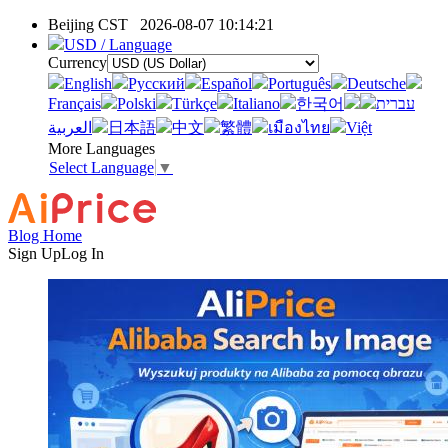
Beijing CST
2026-08-07 10:14:21
USD / Language
Currency
English
Pусский
Español
Português
Deutsche
Français
Polski
Türkçe
Italiano
한국어
עברית
العربية
日本語
中文
繁體
เมืองไทย
Việt
More Languages
Select Language
▼
Blog Home
Sign Up
Log In