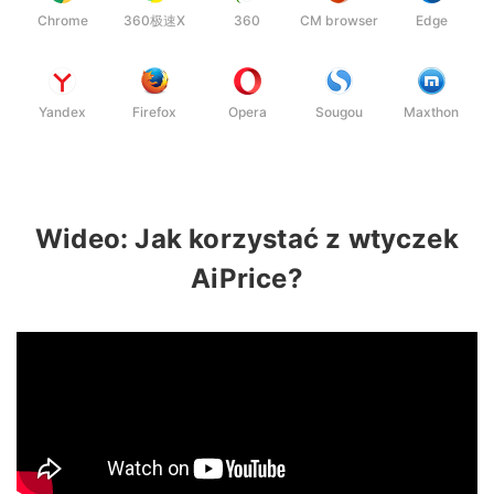
Chrome
360极速X
360
CM browser
Edge
Yandex
Firefox
Opera
Sougou
Maxthon
Wideo: Jak korzystać z wtyczek
AiPrice?