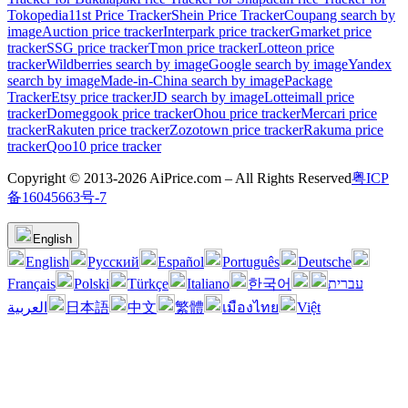
Tokopedia
11st Price Tracker
Shein Price Tracker
Coupang search by
image
Auction price tracker
Interpark price tracker
Gmarket price
tracker
SSG price tracker
Tmon price tracker
Lotteon price
tracker
Wildberries search by image
Google search by image
Yandex
search by image
Made-in-China search by image
Package
Tracker
Etsy price tracker
JD search by image
Lotteimall price
tracker
Domeggook price tracker
Ohou price tracker
Mercari price
tracker
Rakuten price tracker
Zozotown price tracker
Rakuma price
tracker
Qoo10 price tracker
Copyright © 2013-2026 AiPrice.com – All Rights Reserved
粤ICP
备16045663号-7
English
English
Pусский
Español
Português
Deutsche
Français
Polski
Türkçe
Italiano
한국어
עברית
العربية
日本語
中文
繁體
เมืองไทย
Việt