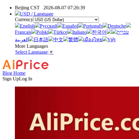
Beijing CST
2026-08-07 07:26:39
USD / Language
Currency
English
Pусский
Español
Português
Deutsche
Français
Polski
Türkçe
Italiano
한국어
עברית
العربية
日本語
中文
繁體
เมืองไทย
Việt
More Languages
Select Language
▼
Blog Home
Sign Up
Log In