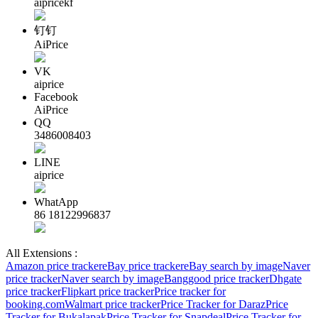
aipricekf
钉钉
AiPrice
VK
aiprice
Facebook
AiPrice
QQ
3486008403
LINE
aiprice
WhatApp
86 18122996837
All Extensions :
Amazon price tracker
eBay price tracker
eBay search by image
Naver
price tracker
Naver search by image
Banggood price tracker
Dhgate
price tracker
Flipkart price tracker
Price tracker for
booking.com
Walmart price tracker
Price Tracker for Daraz
Price
Tracker for Bukalapak
Price Tracker for Snapdeal
Price Tracker for