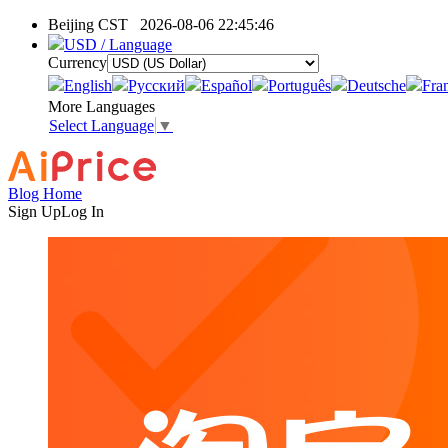
Beijing CST
2026-08-06 22:45:46
USD / Language
Currency
English
Pусский
Español
Português
Deutsche
Fra
More Languages
Select Language
▼
Blog Home
Sign Up
Log In