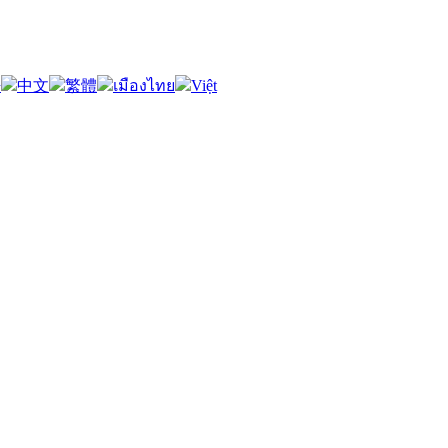
語
中文
繁體
เมืองไทย
Việt