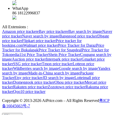
WhatApp
86 18122996837
All Extensions :
Amazon price tracker
eBay price tracker
eBay search by image
Naver
price tracker
Naver search by image
Banggood price tracker
Dhgate
price tracker
Flipkart price tracker
Price tracker for
booking.com
Walmart price tracker
Price Tracker for Daraz
Price
Tracker for Bukalapak
Price Tracker for Snapdeal
Price Tracker for
Tokopedia
11st Price Tracker
Shein Price Tracker
Coupang search by
image
Auction price tracker
Interpark price tracker
Gmarket price
tracker
SSG price tracker
Tmon price tracker
Lotteon price
tracker
Wildberries search by image
Google search by image
Yandex
search by image
Made-in-China search by image
Package
Tracker
Etsy price tracker
JD search by image
Lotteimall price
tracker
Domeggook price tracker
Ohou price tracker
Mercari price
tracker
Rakuten price tracker
Zozotown price tracker
Rakuma price
tracker
Qoo10 price tracker
Copyright © 2013-2026 AiPrice.com – All Rights Reserved
粤ICP
备16045663号-7