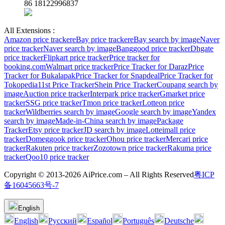
86 18122996837
All Extensions :
Amazon price tracker
eBay price tracker
eBay search by image
Naver
price tracker
Naver search by image
Banggood price tracker
Dhgate
price tracker
Flipkart price tracker
Price tracker for
booking.com
Walmart price tracker
Price Tracker for Daraz
Price
Tracker for Bukalapak
Price Tracker for Snapdeal
Price Tracker for
Tokopedia
11st Price Tracker
Shein Price Tracker
Coupang search by
image
Auction price tracker
Interpark price tracker
Gmarket price
tracker
SSG price tracker
Tmon price tracker
Lotteon price
tracker
Wildberries search by image
Google search by image
Yandex
search by image
Made-in-China search by image
Package
Tracker
Etsy price tracker
JD search by image
Lotteimall price
tracker
Domeggook price tracker
Ohou price tracker
Mercari price
tracker
Rakuten price tracker
Zozotown price tracker
Rakuma price
tracker
Qoo10 price tracker
Copyright © 2013-2026 AiPrice.com – All Rights Reserved
粤ICP
备16045663号-7
English
English
Pусский
Español
Português
Deutsche