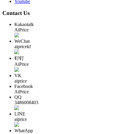
Youtube
Contact Us
Kakaotalk
AiPrice
WeChat
aipricekf
钉钉
AiPrice
VK
aiprice
Facebook
AiPrice
QQ
3486008403
LINE
aiprice
WhatApp