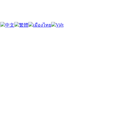
語
中文
繁體
เมืองไทย
Việt