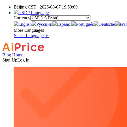
Beijing CST
2026-08-07 19:50:09
USD / Language
Currency
English
Pусский
Español
Português
Deutsche
Fra
More Languages
Select Language
▼
Blog Home
Sign Up
Log In