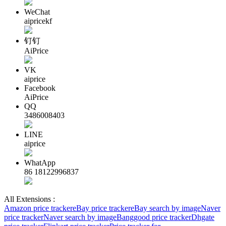
WeChat
aipricekf
钉钉
AiPrice
VK
aiprice
Facebook
AiPrice
QQ
3486008403
LINE
aiprice
WhatApp
86 18122996837
All Extensions :
Amazon price tracker
eBay price tracker
eBay search by image
Naver
price tracker
Naver search by image
Banggood price tracker
Dhgate