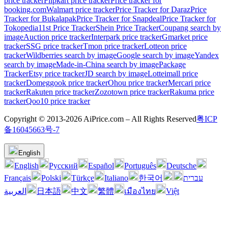
price tracker
Flipkart price tracker
Price tracker for
booking.com
Walmart price tracker
Price Tracker for Daraz
Price
Tracker for Bukalapak
Price Tracker for Snapdeal
Price Tracker for
Tokopedia
11st Price Tracker
Shein Price Tracker
Coupang search by
image
Auction price tracker
Interpark price tracker
Gmarket price
tracker
SSG price tracker
Tmon price tracker
Lotteon price
tracker
Wildberries search by image
Google search by image
Yandex
search by image
Made-in-China search by image
Package
Tracker
Etsy price tracker
JD search by image
Lotteimall price
tracker
Domeggook price tracker
Ohou price tracker
Mercari price
tracker
Rakuten price tracker
Zozotown price tracker
Rakuma price
tracker
Qoo10 price tracker
Copyright © 2013-2026 AiPrice.com – All Rights Reserved
粤ICP
备16045663号-7
English
English
Pусский
Español
Português
Deutsche
Français
Polski
Türkçe
Italiano
한국어
עברית
العربية
日本語
中文
繁體
เมืองไทย
Việt