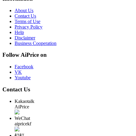
About Us
Contact Us
Terms of Use
Privacy Policy
Help
Disclaimer
Business Cooperation
Follow AiPrice on
Facebook
VK
Youtube
Contact Us
Kakaotalk
AiPrice
WeChat
aipricekf
钉钉