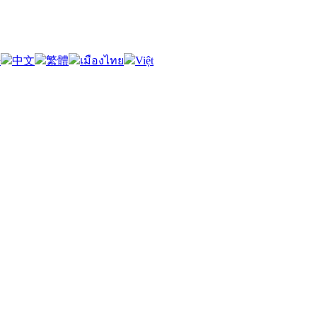
語
中文
繁體
เมืองไทย
Việt