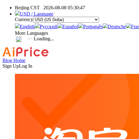
Beijing CST
2026-08-08 05:30:47
USD / Language
Currency
English
Pусский
Español
Português
Deutsche
Fra
More Languages
Loading...
Blog Home
Sign Up
Log In