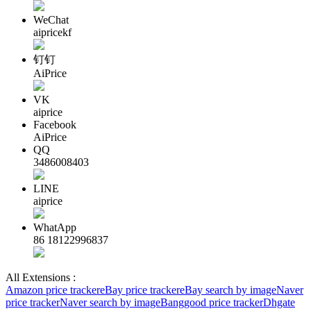
WeChat
aipricekf
钉钉
AiPrice
VK
aiprice
Facebook
AiPrice
QQ
3486008403
LINE
aiprice
WhatApp
86 18122996837
All Extensions :
Amazon price tracker
eBay price tracker
eBay search by image
Naver
price tracker
Naver search by image
Banggood price tracker
Dhgate