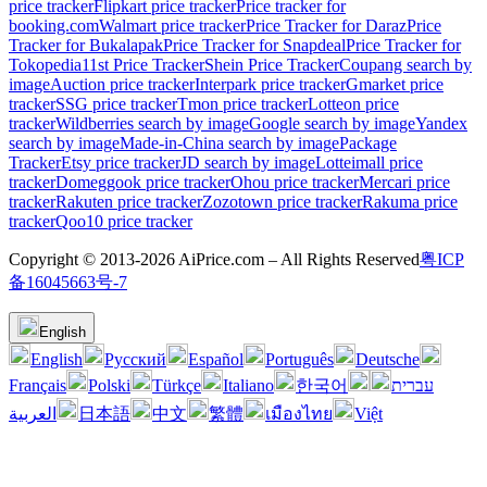
price tracker
Flipkart price tracker
Price tracker for
booking.com
Walmart price tracker
Price Tracker for Daraz
Price
Tracker for Bukalapak
Price Tracker for Snapdeal
Price Tracker for
Tokopedia
11st Price Tracker
Shein Price Tracker
Coupang search by
image
Auction price tracker
Interpark price tracker
Gmarket price
tracker
SSG price tracker
Tmon price tracker
Lotteon price
tracker
Wildberries search by image
Google search by image
Yandex
search by image
Made-in-China search by image
Package
Tracker
Etsy price tracker
JD search by image
Lotteimall price
tracker
Domeggook price tracker
Ohou price tracker
Mercari price
tracker
Rakuten price tracker
Zozotown price tracker
Rakuma price
tracker
Qoo10 price tracker
Copyright © 2013-2026 AiPrice.com – All Rights Reserved
粤ICP
备16045663号-7
English
English
Pусский
Español
Português
Deutsche
Français
Polski
Türkçe
Italiano
한국어
עברית
العربية
日本語
中文
繁體
เมืองไทย
Việt