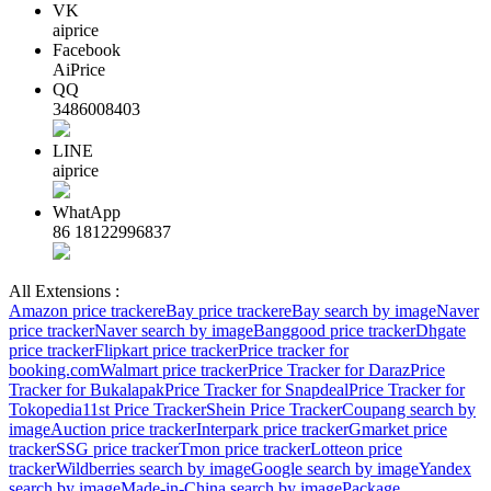
VK
aiprice
Facebook
AiPrice
QQ
3486008403
LINE
aiprice
WhatApp
86 18122996837
All Extensions :
Amazon price tracker
eBay price tracker
eBay search by image
Naver
price tracker
Naver search by image
Banggood price tracker
Dhgate
price tracker
Flipkart price tracker
Price tracker for
booking.com
Walmart price tracker
Price Tracker for Daraz
Price
Tracker for Bukalapak
Price Tracker for Snapdeal
Price Tracker for
Tokopedia
11st Price Tracker
Shein Price Tracker
Coupang search by
image
Auction price tracker
Interpark price tracker
Gmarket price
tracker
SSG price tracker
Tmon price tracker
Lotteon price
tracker
Wildberries search by image
Google search by image
Yandex
search by image
Made-in-China search by image
Package