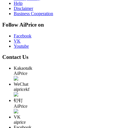
Help
Disclaimer
Business Cooperation
Follow AiPrice on
Facebook
VK
Youtube
Contact Us
Kakaotalk
AiPrice
WeChat
aipricekf
钉钉
AiPrice
VK
aiprice
Facebook