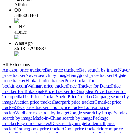
AiPrice
QQ
3486008403
LINE
aiprice
WhatApp
86 18122996837
All Extensions :
Amazon price tracker
eBay price tracker
eBay search by image
Naver
price tracker
Naver search by image
Banggood price tracker
Dhgate
price tracker
Flipkart price tracker
Price tracker for
booking.com
Walmart price tracker
Price Tracker for Daraz
Price
Tracker for Bukalapak
Price Tracker for Snapdeal
Price Tracker for
Tokopedia
11st Price Tracker
Shein Price Tracker
Coupang search by
image
Auction price tracker
Interpark price tracker
Gmarket price
tracker
SSG price tracker
Tmon price tracker
Lotteon price
tracker
Wildberries search by image
Google search by image
Yandex
search by image
Made-in-China search by image
Package
Tracker
Etsy price tracker
JD search by image
Lotteimall price
tracker
Domeggook price tracker
Ohou price tracker
Mercari price