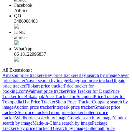
Facebook
AiPrice
QQ
3486008403
LINE
aiprice
WhatApp
86 18122996837
All Extensions :
Amazon price tracker
eBay price tracker
eBay search by image
Naver
price tracker
Naver search by image
Banggood price tracker
Dhgate
price tracker
Flipkart price tracker
Price tracker for
booking.com
Walmart price tracker
Price Tracker for Daraz
Price
Tracker for Bukalapak
Price Tracker for Snapdeal
Price Tracker for
Tokopedia
11st Price Tracker
Shein Price Tracker
Coupang search by
image
Auction price tracker
Interpark price tracker
Gmarket price
tracker
SSG price tracker
Tmon price tracker
Lotteon price
tracker
Wildberries search by image
Google search by image
Yandex
search by image
Made-in-China search by image
Package
Tracker
Etsy price tracker
JD search by image
Lotteimall price