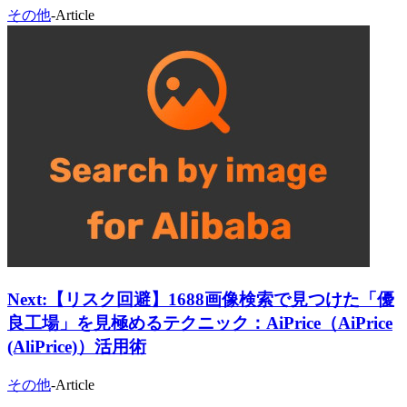
その他
-
Article
Next:
【リスク回避】1688画像検索で見つけた「優
良工場」を見極めるテクニック：AiPrice（AiPrice
(AliPrice)）活用術
その他
-
Article