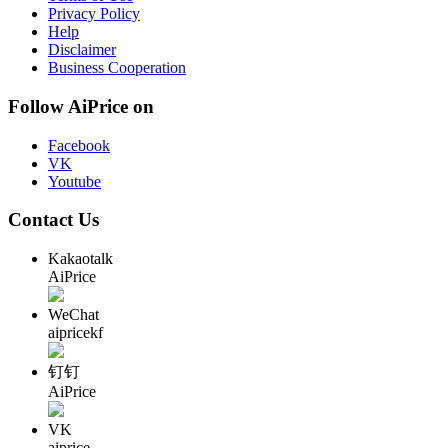
Privacy Policy
Help
Disclaimer
Business Cooperation
Follow AiPrice on
Facebook
VK
Youtube
Contact Us
Kakaotalk
AiPrice
WeChat
aipricekf
钉钉
AiPrice
VK
aiprice