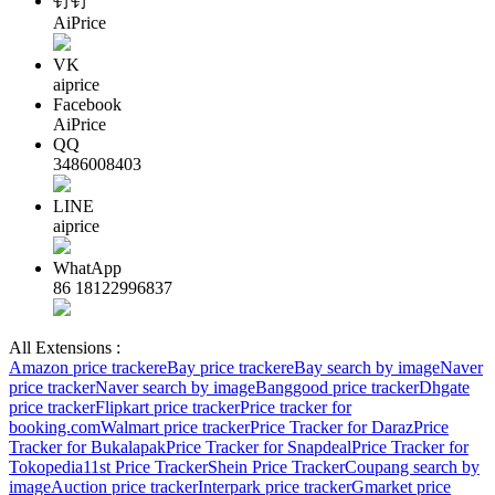
钉钉
AiPrice
VK
aiprice
Facebook
AiPrice
QQ
3486008403
LINE
aiprice
WhatApp
86 18122996837
All Extensions :
Amazon price tracker
eBay price tracker
eBay search by image
Naver
price tracker
Naver search by image
Banggood price tracker
Dhgate
price tracker
Flipkart price tracker
Price tracker for
booking.com
Walmart price tracker
Price Tracker for Daraz
Price
Tracker for Bukalapak
Price Tracker for Snapdeal
Price Tracker for
Tokopedia
11st Price Tracker
Shein Price Tracker
Coupang search by
image
Auction price tracker
Interpark price tracker
Gmarket price