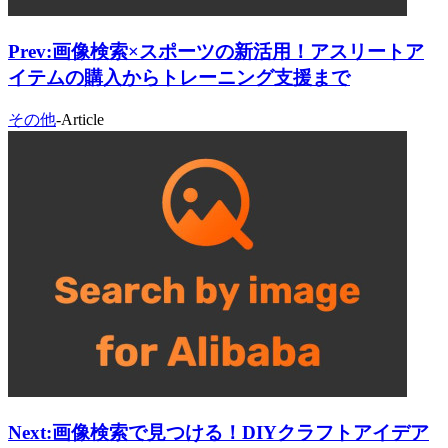
Prev:
画像検索×スポーツの新活用！アスリートア
イテムの購入からトレーニング支援まで
その他
-
Article
Next:
画像検索で見つける！DIYクラフトアイデア