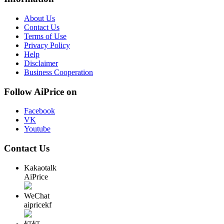
About Us
Contact Us
Terms of Use
Privacy Policy
Help
Disclaimer
Business Cooperation
Follow AiPrice on
Facebook
VK
Youtube
Contact Us
Kakaotalk
AiPrice
WeChat
aipricekf