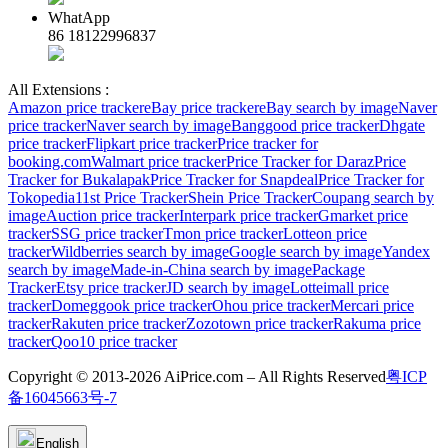
WhatApp
86 18122996837
All Extensions :
Amazon price tracker
eBay price tracker
eBay search by image
Naver
price tracker
Naver search by image
Banggood price tracker
Dhgate
price tracker
Flipkart price tracker
Price tracker for
booking.com
Walmart price tracker
Price Tracker for Daraz
Price
Tracker for Bukalapak
Price Tracker for Snapdeal
Price Tracker for
Tokopedia
11st Price Tracker
Shein Price Tracker
Coupang search by
image
Auction price tracker
Interpark price tracker
Gmarket price
tracker
SSG price tracker
Tmon price tracker
Lotteon price
tracker
Wildberries search by image
Google search by image
Yandex
search by image
Made-in-China search by image
Package
Tracker
Etsy price tracker
JD search by image
Lotteimall price
tracker
Domeggook price tracker
Ohou price tracker
Mercari price
tracker
Rakuten price tracker
Zozotown price tracker
Rakuma price
tracker
Qoo10 price tracker
Copyright © 2013-2026 AiPrice.com – All Rights Reserved
粤ICP
备16045663号-7
English