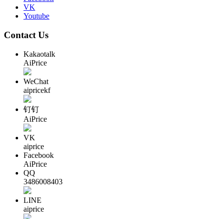
VK
Youtube
Contact Us
Kakaotalk
AiPrice
WeChat
aipricekf
钉钉
AiPrice
VK
aiprice
Facebook
AiPrice
QQ
3486008403
LINE
aiprice