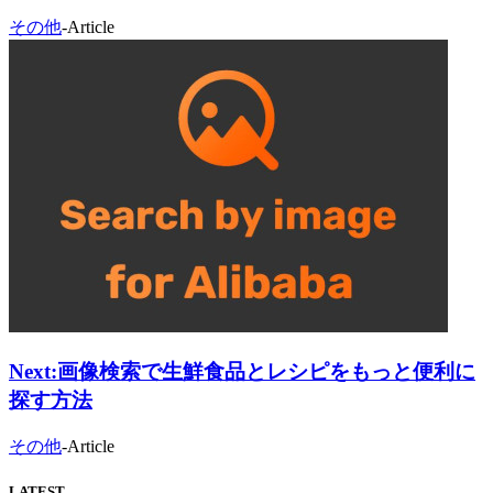
その他
-
Article
Next:
画像検索で生鮮食品とレシピをもっと便利に
探す方法
その他
-
Article
LATEST