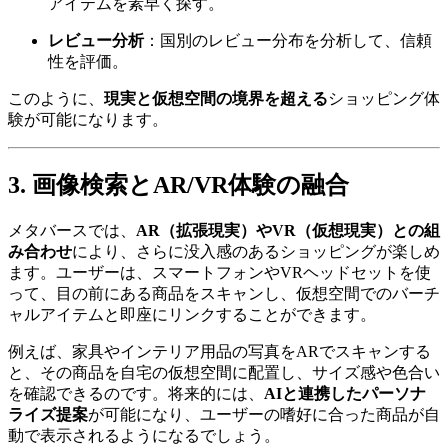
アイテムを素早く探す。
レビュー分析
：国別のレビュー分布を分析して、信頼
性を評価。
このように、
現実と仮想空間の境界を超える
ショッピング体
験が可能になります。
3. 画像検索とAR/VR体験の融合
メタバースでは、
AR（拡張現実）やVR（仮想現実）との組
み合わせ
により、さらに没入感のあるショッピングが楽しめ
ます。ユーザーは、スマートフォンやVRヘッドセットを使
って、目の前にある商品をスキャンし、仮想空間でのバーチ
ャルアイテムと即座にリンクすることができます。
例えば、家具やインテリア用品の写真をARでスキャンする
と、その商品を自宅の仮想空間に配置し、サイズ感や色合い
を確認できるのです。将来的には、
AIと連携したパーソナ
ライズ提案
が可能になり、ユーザーの嗜好に合った商品が自
動で表示されるようになるでしょう。