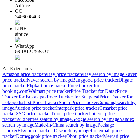
AiPrice
QQ
3486008403
LINE
aiprice
WhatApp
86 18122996837
All Extensions :
Amazon price tracker
eBay price tracker
eBay search by image
Naver
price tracker
Naver search by image
Banggood price tracker
Dhgate
price tracker
Flipkart price tracker
Price tracker for
booking.com
Walmart price tracker
Price Tracker for Daraz
Price
Tracker for Bukalapak
Price Tracker for Snapdeal
Price Tracker for
Tokopedia
11st Price Tracker
Shein Price Tracker
Coupang search by
image
Auction price tracker
Interpark price tracker
Gmarket price
tracker
SSG price tracker
Tmon price tracker
Lotteon price
tracker
Wildberries search by image
Google search by image
Yandex
search by image
Made-in-China search by image
Package
Tracker
Etsy price tracker
JD search by image
Lotteimall price
tracker
Domeggook price tracker
Ohou price tracker
Mercari price