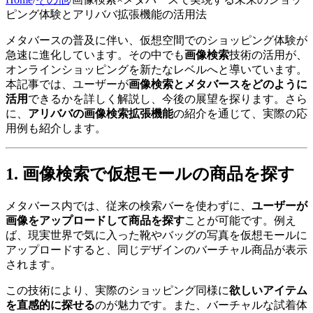
ピング体験とアリババ拡張機能の活用法
メタバースの普及に伴い、仮想空間でのショッピング体験が
急速に進化しています。その中でも
画像検索
技術の活用が、
オンラインショッピングを新たなレベルへと導いています。
本記事では、ユーザーが
画像検索とメタバースをどのように
活用
できるかを詳しく解説し、今後の展望を探ります。さら
に、
アリババの画像検索拡張機能
の紹介を通じて、実際の応
用例も紹介します。
1. 画像検索で仮想モールの商品を探す
メタバース内では、従来の検索バーを使わずに、
ユーザーが
画像をアップロードして商品を探す
ことが可能です。例え
ば、現実世界で気に入った靴やバッグの写真を仮想モールに
アップロードすると、同じデザインのバーチャル商品が表示
されます。
この技術により、実際のショッピング同様に
欲しいアイテム
を直感的に探せる
のが魅力です。また、バーチャルな試着体