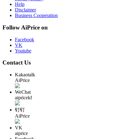
Help
Disclaimer
Business Cooperation
Follow AiPrice on
Facebook
VK
Youtube
Contact Us
Kakaotalk
AiPrice
WeChat
aipricekf
钉钉
AiPrice
VK
aiprice
Facebook