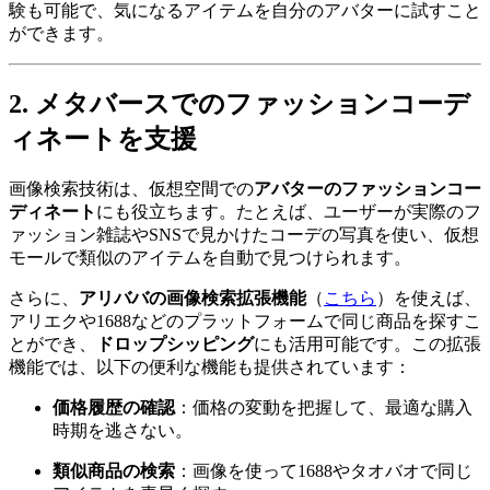
験も可能で、気になるアイテムを自分のアバターに試すこと
ができます。
2. メタバースでのファッションコーデ
ィネートを支援
画像検索技術は、仮想空間での
アバターのファッションコー
ディネート
にも役立ちます。たとえば、ユーザーが実際のフ
ァッション雑誌やSNSで見かけたコーデの写真を使い、仮想
モールで類似のアイテムを自動で見つけられます。
さらに、
アリババの画像検索拡張機能
（
こちら
）を使えば、
アリエクや1688などのプラットフォームで同じ商品を探すこ
とができ、
ドロップシッピング
にも活用可能です。この拡張
機能では、以下の便利な機能も提供されています：
価格履歴の確認
：価格の変動を把握して、最適な購入
時期を逃さない。
類似商品の検索
：画像を使って1688やタオバオで同じ