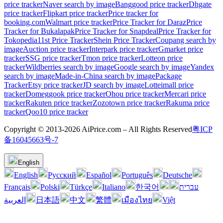
price tracker
Naver search by image
Banggood price tracker
Dhgate
price tracker
Flipkart price tracker
Price tracker for
booking.com
Walmart price tracker
Price Tracker for Daraz
Price
Tracker for Bukalapak
Price Tracker for Snapdeal
Price Tracker for
Tokopedia
11st Price Tracker
Shein Price Tracker
Coupang search by
image
Auction price tracker
Interpark price tracker
Gmarket price
tracker
SSG price tracker
Tmon price tracker
Lotteon price
tracker
Wildberries search by image
Google search by image
Yandex
search by image
Made-in-China search by image
Package
Tracker
Etsy price tracker
JD search by image
Lotteimall price
tracker
Domeggook price tracker
Ohou price tracker
Mercari price
tracker
Rakuten price tracker
Zozotown price tracker
Rakuma price
tracker
Qoo10 price tracker
Copyright © 2013-2026 AiPrice.com – All Rights Reserved
粤ICP
备16045663号-7
English
English
Pусский
Español
Português
Deutsche
Français
Polski
Türkçe
Italiano
한국어
עברית
العربية
日本語
中文
繁體
เมืองไทย
Việt