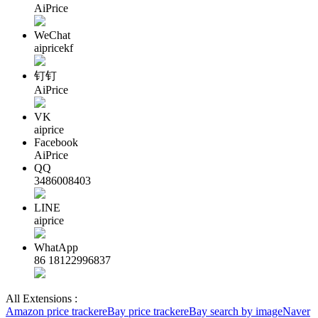
AiPrice
WeChat
aipricekf
钉钉
AiPrice
VK
aiprice
Facebook
AiPrice
QQ
3486008403
LINE
aiprice
WhatApp
86 18122996837
All Extensions :
Amazon price tracker
eBay price tracker
eBay search by image
Naver