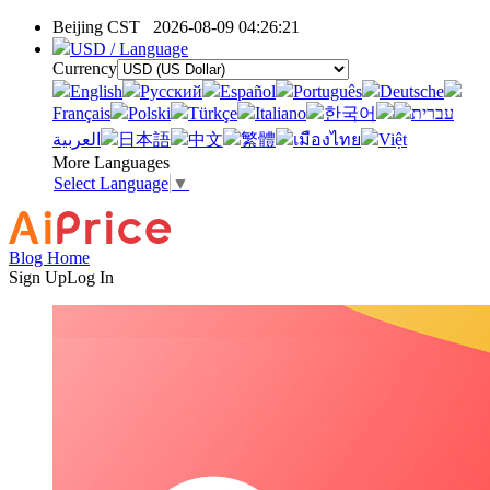
Beijing CST
2026-08-09 04:26:21
USD / Language
Currency
English
Pусский
Español
Português
Deutsche
Français
Polski
Türkçe
Italiano
한국어
עברית
العربية
日本語
中文
繁體
เมืองไทย
Việt
More Languages
Select Language
▼
Blog Home
Sign Up
Log In