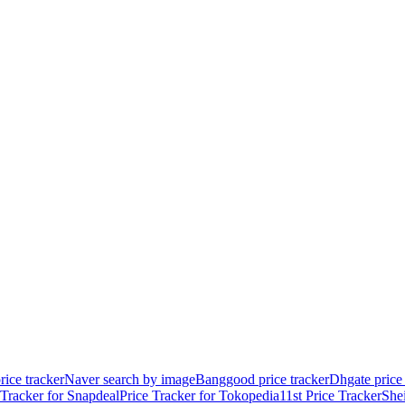
rice tracker
Naver search by image
Banggood price tracker
Dhgate price 
 Tracker for Snapdeal
Price Tracker for Tokopedia
11st Price Tracker
She