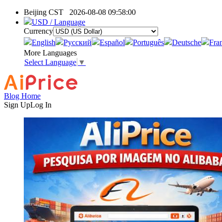
Beijing CST
2026-08-08 09:58:00
USD / Language
Currency
English
Pусский
Español
Português
Deutsche
Fra
More Languages
Select Language
▼
Blog Home
Sign Up
Log In