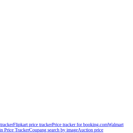
tracker
Flipkart price tracker
Price tracker for booking.com
Walmart
in Price Tracker
Coupang search by image
Auction price