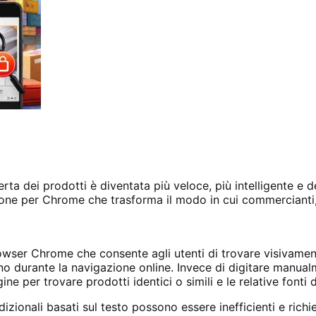
a dei prodotti è diventata più veloce, più intelligente e d
ne per Chrome che trasforma il modo in cui commercianti, 
rowser Chrome che consente agli utenti di trovare visivame
no durante la navigazione online. Invece di digitare manu
ine per trovare prodotti identici o simili e le relative fonti d
radizionali basati sul testo possono essere inefficienti e ri