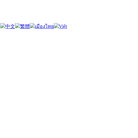
語
中文
繁體
เมืองไทย
Việt