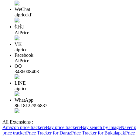
WeChat
aipricekf
钉钉
AiPrice
VK
aiprice
Facebook
AiPrice
QQ
3486008403
LINE
aiprice
WhatApp
86 18122996837
All Extensions :
Amazon price tracker
eBay price tracker
eBay search by image
Naver p
price tracker
Price Tracker for Daraz
Price Tracker for Bukalapak
Price