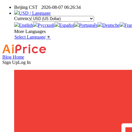
Beijing CST
2026-08-07 06:26:34
USD / Language
Currency
English
Pусский
Español
Português
Deutsche
Fra
More Languages
Select Language
▼
Blog Home
Sign Up
Log In