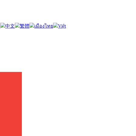
語
中文
繁體
เมืองไทย
Việt