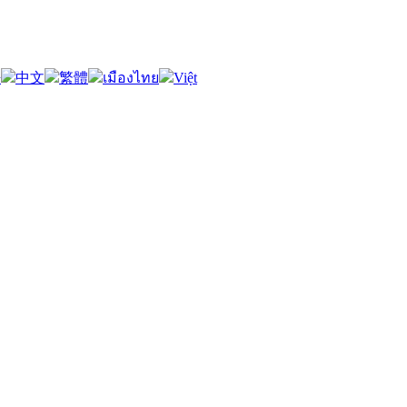
語
中文
繁體
เมืองไทย
Việt