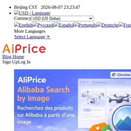
Beijing CST
2026-08-07 23:23:47
USD / Language
Currency
English
Pусский
Español
Português
Deutsche
Fra
More Languages
Select Language
▼
Blog Home
Sign Up
Log In