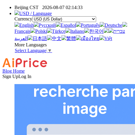
Beijing CST
2026-08-07 02:14:33
USD / Language
Currency
English
Pусский
Español
Português
Deutsche
Français
Polski
Türkçe
Italiano
한국어
עברית
العربية
日本語
中文
繁體
เมืองไทย
Việt
More Languages
Select Language
▼
Blog Home
Sign Up
Log In