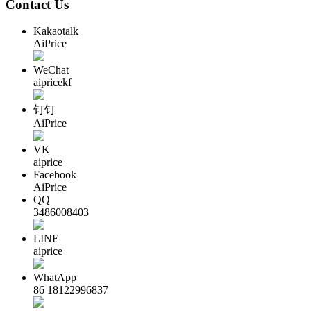
Contact Us
Kakaotalk
AiPrice
WeChat
aipricekf
钉钉
AiPrice
VK
aiprice
Facebook
AiPrice
QQ
3486008403
LINE
aiprice
WhatApp
86 18122996837