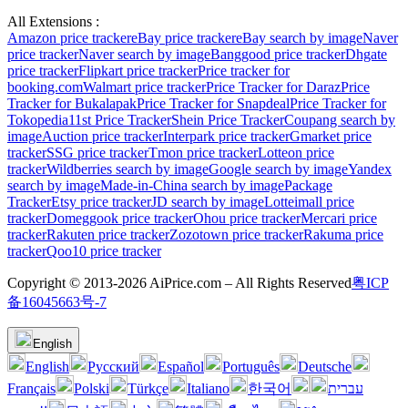
All Extensions :
Amazon price tracker
eBay price tracker
eBay search by image
Naver
price tracker
Naver search by image
Banggood price tracker
Dhgate
price tracker
Flipkart price tracker
Price tracker for
booking.com
Walmart price tracker
Price Tracker for Daraz
Price
Tracker for Bukalapak
Price Tracker for Snapdeal
Price Tracker for
Tokopedia
11st Price Tracker
Shein Price Tracker
Coupang search by
image
Auction price tracker
Interpark price tracker
Gmarket price
tracker
SSG price tracker
Tmon price tracker
Lotteon price
tracker
Wildberries search by image
Google search by image
Yandex
search by image
Made-in-China search by image
Package
Tracker
Etsy price tracker
JD search by image
Lotteimall price
tracker
Domeggook price tracker
Ohou price tracker
Mercari price
tracker
Rakuten price tracker
Zozotown price tracker
Rakuma price
tracker
Qoo10 price tracker
Copyright © 2013-2026 AiPrice.com – All Rights Reserved
粤ICP
备16045663号-7
English
English
Pусский
Español
Português
Deutsche
Français
Polski
Türkçe
Italiano
한국어
עברית