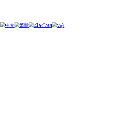
語
中文
繁體
เมืองไทย
Việt