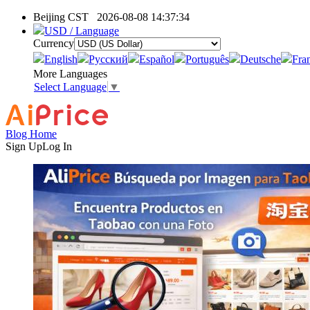
Beijing CST
2026-08-08 14:37:34
USD / Language
Currency
English
Pусский
Español
Português
Deutsche
Fra
More Languages
Select Language
▼
Blog Home
Sign Up
Log In