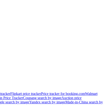
tracker
Flipkart price tracker
Price tracker for booking.com
Walmart
in Price Tracker
Coupang search by image
Auction price
le search by image
Yandex search by image
Made-in-China search by