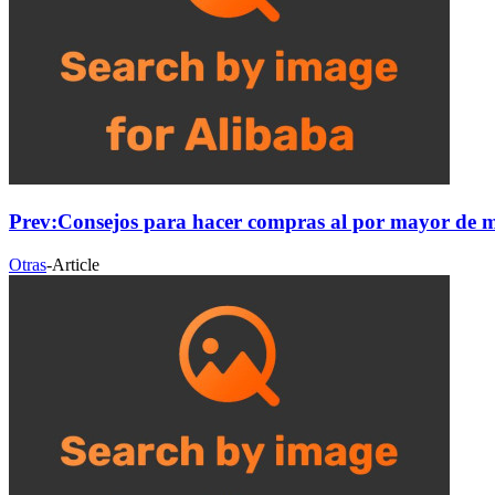
Prev:
Consejos para hacer compras al por mayor de m
Otras
-
Article