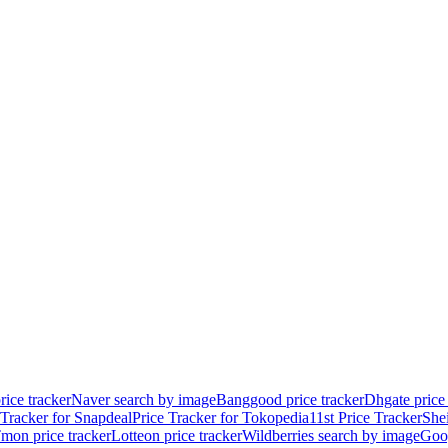
rice tracker
Naver search by image
Banggood price tracker
Dhgate price 
 Tracker for Snapdeal
Price Tracker for Tokopedia
11st Price Tracker
She
mon price tracker
Lotteon price tracker
Wildberries search by image
Goog