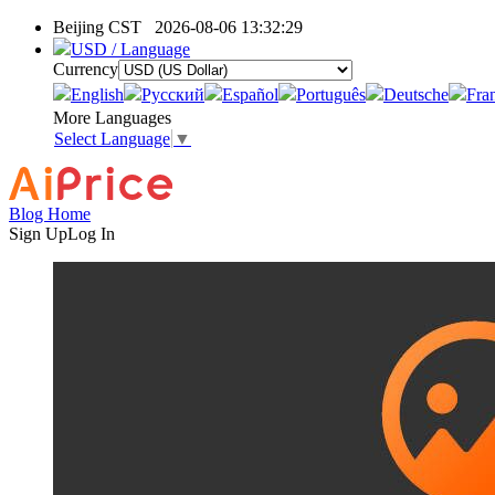
Beijing CST
2026-08-06 13:32:29
USD / Language
Currency
English
Pусский
Español
Português
Deutsche
Fra
More Languages
Select Language
▼
Blog Home
Sign Up
Log In