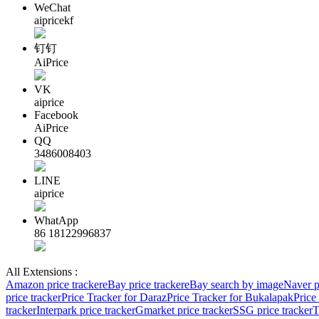
WeChat
aipricekf
钉钉
AiPrice
VK
aiprice
Facebook
AiPrice
QQ
3486008403
LINE
aiprice
WhatApp
86 18122996837
All Extensions :
Amazon price tracker
eBay price tracker
eBay search by image
Naver p
price tracker
Price Tracker for Daraz
Price Tracker for Bukalapak
Price
tracker
Interpark price tracker
Gmarket price tracker
SSG price tracker
T