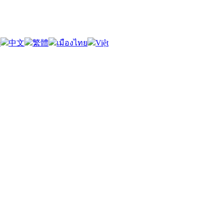
語
中文
繁體
เมืองไทย
Việt